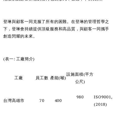
登琳與顧客一同克服了所有的困難。在登琳的管理哲學之
下，登琳會持續提供頂級服務和高品質，與顧客一同攜手
創造閃耀的未來。
(表一: 工廠簡介)
設施面積(平方
工廠
員工數
產能(噸)
公尺)
980
ISO9001,
台灣高雄市
70
400
(2018)