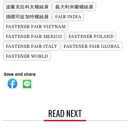
波蘭克拉科夫螺絲展
義大利米蘭螺絲展
德國司徒加特螺絲展
FAIR INDIA
FASTENER FAIR VIETNAM
FASTENER FAIR MEXICO
FASTENER POLAND
FASTENER FAIR ITALY
FASTENER FAIR GLOBAL
FASTENER WORLD
Save and share
READ NEXT