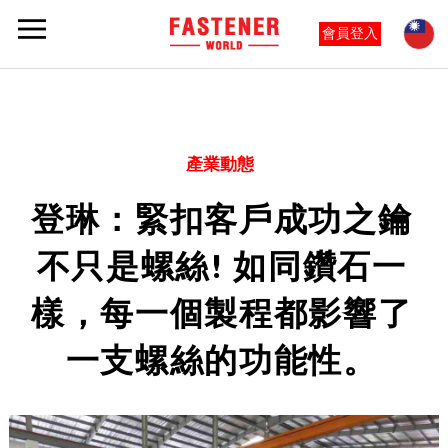
會員登入
產業動態
登琳：緊扣客戶成功之鑰
不只是螺絲! 如同鑽石一
樣，每一個製程都影響了
一支螺絲的功能性。