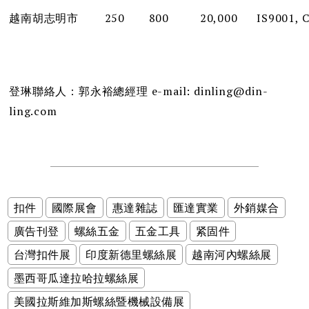
越南胡志明市
250
800
20,000
IS9001, 
登琳聯絡人：郭永裕總經理 e-mail: dinling@din-
ling.com
扣件
國際展會
惠達雜誌
匯達實業
外銷媒合
廣告刊登
螺絲五金
五金工具
紧固件
台灣扣件展
印度新德里螺絲展
越南河內螺絲展
墨西哥瓜達拉哈拉螺絲展
美國拉斯維加斯螺絲暨機械設備展