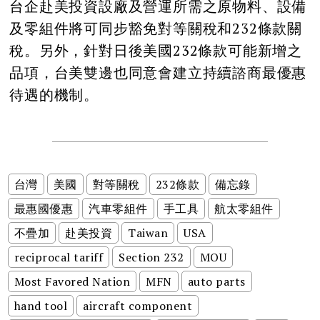
台企赴美投資設廠及營運所需之原物料、設備
及零組件將可同步豁免對等關稅和232條款關
稅。另外，針對日後美國232條款可能新增之
品項，台美雙邊也同意會建立持續諮商最優惠
待遇的機制。
台灣
美國
對等關稅
232條款
備忘錄
最惠國優惠
汽車零組件
手工具
航太零組件
不疊加
赴美投資
Taiwan
USA
reciprocal tariff
Section 232
MOU
Most Favored Nation
MFN
auto parts
hand tool
aircraft component