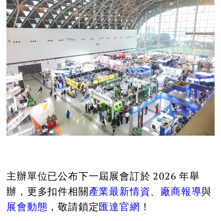
主辦單位已公布下一屆展會訂於 2026 年舉
辦，更多扣件相關
產業最新情資、廠商報導
與
展會動態
，敬請鎖定
匯達官網
！