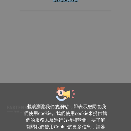
繼續瀏覽我們的網站，即表示您同意我
708014 台南市安平區育平路469號
們使用cookie。我們使用cookie來提供我
電話 : +886-6-2954000(Rep.)
們的服務以及進行分析和營銷。要了解
傳真 : +886-6-2953939
有關我們使用Cookie的更多信息，請參
sales@fastener-world.com.tw