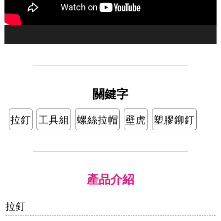
關鍵字
拉釘
工具組
螺絲拉帽
壁虎
塑膠鉚釘
產品介紹
拉釘