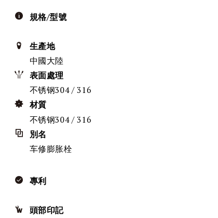
規格/型號
生產地
中國大陸
表面處理
不锈钢304 / 316
材質
不锈钢304 / 316
別名
车修膨胀栓
專利
頭部印記