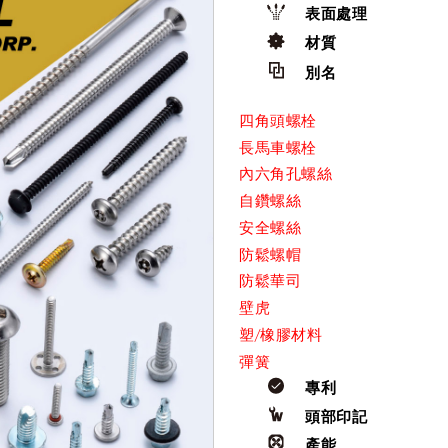
表面處理
材質
別名
四角頭螺栓
長馬車螺栓
內六角孔螺絲
自鑽螺絲
安全螺絲
防鬆螺帽
防鬆華司
壁虎
塑/橡膠材料
彈簧
專利
頭部印記
產能