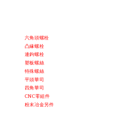
六角頭螺栓
凸緣螺栓
連鉤螺栓
塑板螺絲
特殊螺絲
平頭華司
四角華司
CNC零組件
粉末冶金另件