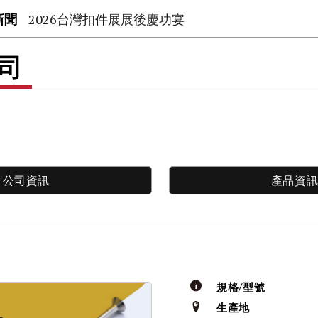
新聞
2026台灣扣件展展後慶功宴
公司
公司資訊
產品資
規格/型號
生產地