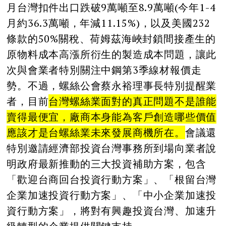
月台灣扣件出口跌破9萬噸至8.9萬噸(今年1-4
月約36.3萬噸，年減11.15%)，以及美國232
條款的50%關稅、荷姆茲海峽封鎖間接產生的
原物料成本高漲所衍生的製造成本問題，讓此
次與會業者特別關注中鋼第3季線材報價走
勢。不過，螺絲公會蔡永裕理事長特別提醒業
者，目前
台灣螺絲業面對的真正問題不是誰能
賣得最便宜，廠商本身能為客戶創造哪些價值
應該才是台螺絲業未來發展商機所在。
會議還
特別邀請經濟部投資台灣事務所到場向業者說
明政府最新推動的三大投資補助方案，包含
「歡迎台商回台投資行動方案」、「根留台灣
企業加速投資行動方案」、「中小企業加速投
資行動方案」，將對有興趣投資台灣、加速升