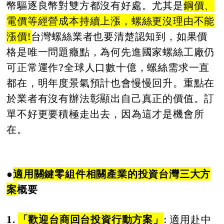
幣驅逐良幣對雙方都沒有好處。尤其是
鋼價、
電價等經營成本持續上漲，螺絲更沒理由不能
漲價
!
台灣螺絲業者也要清楚認知到，如果價
格是唯一問題癥點，為何先進國家螺絲工廠仍
可正常運作?全球人口數十億，螺絲需求一直
都在，明年度景氣預計也會慢慢回升。重點在
於業者有沒有辦法彰顯出自己真正的價值。訂
單不好更要積極走出去，因為這才是機會所
在。
●
適用關鍵零組件相關產業的投資台灣三大方
案
概要
1.
「歡迎台商回台投資行動方案」
: 適用赴中