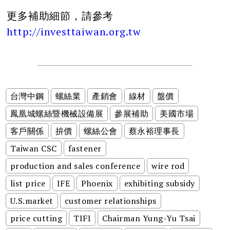
更多補助細節，請參考
http://investtaiwan.org.tw
台灣中鋼
螺絲業
產銷會
線材
盤價
鳳凰城螺絲暨機械設備展
參展補助
美國市場
客戶關係
拚價
螺絲公會
蔡永裕理事長
Taiwan CSC
fastener
production and sales conference
wire rod
list price
IFE
Phoenix
exhibiting subsidy
U.S.market
customer relationships
price cutting
TIFI
Chairman Yung-Yu Tsai