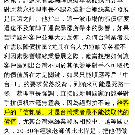
對此蔡永裕理事長不認為這對台螺絲業的發展
是長遠之計。他指出，這一波市場的漲價幅度
還遠不及前陣子運費暴漲所帶來的影響，如果
當時國外客戶並無大力反彈，為何台灣業者現
在需以降價拚量?尤其在台人力短缺等各種不
利因素影響螺絲業發展之際，應當想想如何讓
客戶區別出台灣不同於其他競爭對手不可取代
的價值所在才是關鍵，如果只能順應客戶「中
台+1」的要求貿然投資，到頭來可能是死路一
條。蔡理事長強調，直接跟新興國家的競爭對
手拚價根本毫無意義，因為絕對拚不過，
給客
戶的「信賴感」才是台灣業者最不能被取代的
價值
，尤其台灣螺絲業發展相較中、越等國更
久，20-30年經驗老師傅比比皆是，把他們做