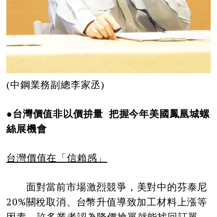
(中鋼業務副總李家丞)
●台灣價值非以價拚量 把握今年美國鳳凰城螺
絲展機會
台灣價值在「信賴感」
面對當前市場激烈競爭，美對中的芬泰尼
20%關稅取消、台幣升值導致加工材料上漲等
因素，許多業者認為降價搶單就能找回訂單，