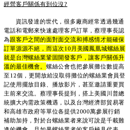
經營客戶關係有到位沒?
資訊發達的世代，很多廠商經常透過幾通
電話和電郵來快速處理客戶訂單，蔡理事長認
為
跟客戶之間的面對面交流和搏感情才能確保
訂單源源不絕，而這次
10
月美國鳳凰城螺絲展
就是台灣螺絲業鞏固開發客戶，讓客戶關係升
溫的最佳機會。
螺絲公會也把參展攤位數提高
至12個，更開放給沒取得攤位的螺絲業會員登
記使用擺放目錄、播放影片，甚至邀請重要買
主前來交流。蔡理事長提到，搭上美國川普總
統擴大內需政策機遇，以及台灣經濟部貿易署
和高雄市政府等單位各提供2000萬參展行銷
補助加持，對於台螺絲業者來說可說是千載難
逢的機會，且如果螺絲業者的客戶極具代表