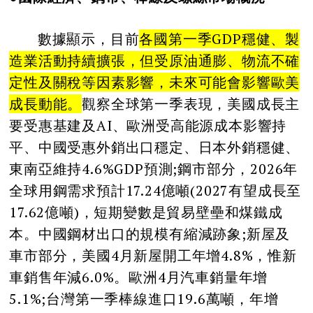
數據顯示，目前
各國第一季
GDP
穩健、製
造業活動持續擴張，但受原油通膨、物流不確
定性及關稅等因素影響，未來可能會影響歐美
成長動能。
觀察全球第一季表現，美國成長主
要受惠基建及AI、歐洲受高能源成本影響持
平、中國受惠外銷出口穩定、日本外銷穩健、
東南亞維持4.6%GDP預測;鋼市部分，2026年
全球用鋼需求預計17.24億噸(2027有望成長至
17.62億噸)，短期變數是貿易壁壘和煤鐵成
本。中國鋼材出口的規模有縮減跡象;新屋及
車市部分，美國4月新屋開工年增4.8%，惟新
車銷售年減6.0%。歐洲4月汽車銷量年增
5.1%;台灣第一季棒線進口19.6萬噸，年增