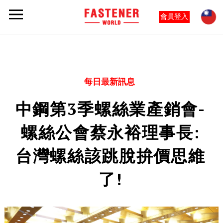
會員登入
每日最新訊息
中鋼第3季螺絲業產銷會-
螺絲公會蔡永裕理事長:
台灣螺絲該跳脫拚價思維
了!