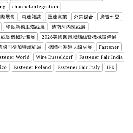
ing
channel‑integration
國際展會
惠達雜誌
匯達實業
外銷媒合
廣告刊登
印度新德里螺絲展
越南河內螺絲展
螺絲暨機械設備展
2026美國鳳凰城螺絲暨機械設備展
德國司徒加特螺絲展
德國杜塞道夫線材展
Fastener
stener World
Wire Dusseldorf
Fastener Fair India
ico
Fastener Poland
Fastener Fair Italy
IFE