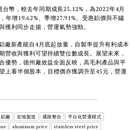
台幣，較去年同期成長25.12%，為2022年4月
，年增19.62%、季增27.91%。受惠鋁價與不鏽
與獲利同步走揚，營運氣勢強勁。
廠新產能自4月底起放量，自製率提升有利成本
期營收與獲利可望持續雙位數成長。展望未來，
合優勢，德州廠效益全面反映，高毛利產品與平
S有望上看半個股本，目標價亦獲調升至45元，營運
州鋁廠
在地製造
通路整合
平台化營運模式
nue
aluminum price
stainless steel price