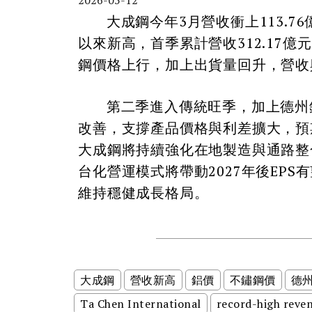
2026-05-12
大成鋼今年3月營收衝上113.76億
以來新高，首季累計營收312.17億元
鋼價格上行，加上出貨量回升，營收
第二季進入傳統旺季，加上德州鋁
改善，支撐產品價格與利差擴大，預
大成鋼將持續強化在地製造與通路整
台化營運模式將帶動2027年後EP
維持穩健成長格局。
大成鋼
營收新高
鋁價
不鏽鋼價
德
Ta Chen International
record-high reve