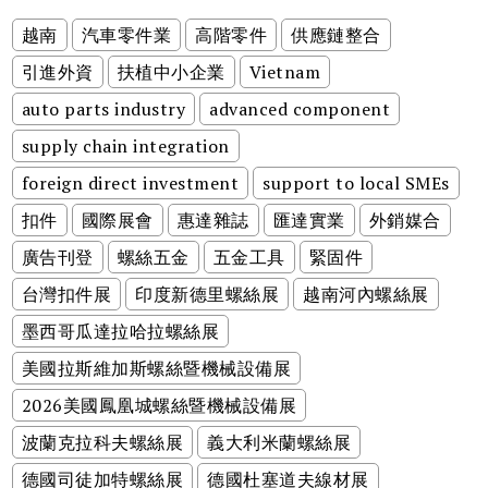
越南
汽車零件業
高階零件
供應鏈整合
引進外資
扶植中小企業
Vietnam
auto parts industry
advanced component
supply chain integration
foreign direct investment
support to local SMEs
扣件
國際展會
惠達雜誌
匯達實業
外銷媒合
廣告刊登
螺絲五金
五金工具
緊固件
台灣扣件展
印度新德里螺絲展
越南河內螺絲展
墨西哥瓜達拉哈拉螺絲展
美國拉斯維加斯螺絲暨機械設備展
2026美國鳳凰城螺絲暨機械設備展
波蘭克拉科夫螺絲展
義大利米蘭螺絲展
德國司徒加特螺絲展
德國杜塞道夫線材展