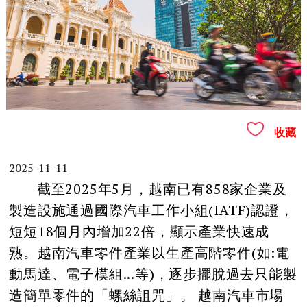
收藏
2025-11-11
截至2025年5月，越南已有858家企業及
製造設施通過國際汽車工作小組(IATF)認證，
短短18個月內增加22倍，顯示產業快速成
熟。越南汽車零件產業以生產高階零件(如:電
動馬達、電子模組...等)，逐步擺脫過去只能製
造簡單零件的「螺絲詛咒」。 越南汽車市場