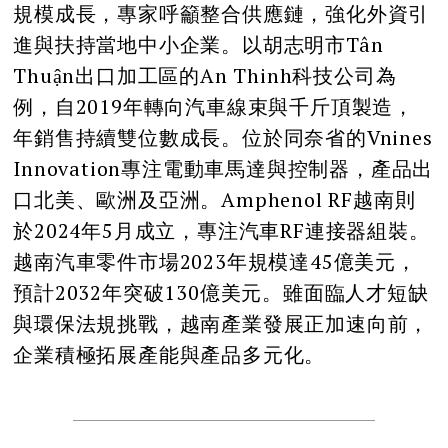
規模成長，專家呼籲整合供應鏈，強化外資引
進與扶持當地中小企業。以胡志明市Tân
Thuận出口加工區的An Thinh科技公司為
例，自2019年轉向汽車線束與千斤頂製造，
年銷售持續雙位數成長。位於同奈省的Vnines
Innovation專注電動車馬達與控制器，產品出
口北美、歐洲及亞洲。Amphenol RF越南則
於2024年5月成立，專注汽車RF連接器組裝。
越南汽車零件市場2023年規模達45億美元，
預計2032年突破130億美元。雖面臨人才短缺
與環保法規挑戰，越南產業發展正加速向前，
企業積極拓展產能與產品多元化。