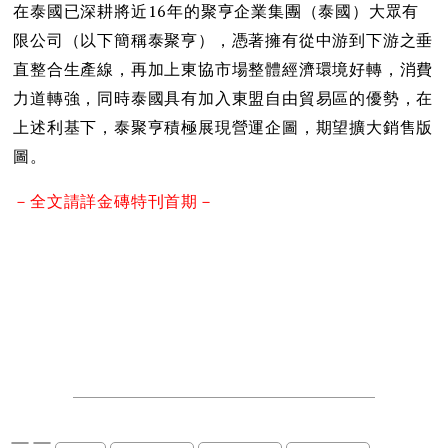
在泰國已深耕將近16年的聚亨企業集團（泰國）大眾有
限公司（以下簡稱泰聚亨），憑著擁有從中游到下游之垂
直整合生產線，再加上東協市場整體經濟環境好轉，消費
力道轉強，同時泰國具有加入東盟自由貿易區的優勢，在
上述利基下，泰聚亨積極展現營運企圖，期望擴大銷售版
圖。
－全文請詳金磚特刊首期－