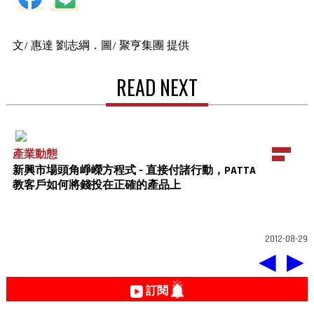
文/ 惠達 劉志綱．圖/ 聚亨集團 提供
READ NEXT
產業動態
新興市場頭角崢嶸方程式 - 直接付諸行動，PATTA
教客戶如何將錢投在正確的產品上
2012-08-29
◀
▶
訂閱