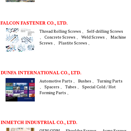
FALCON FASTENER CO., LTD.
Thread Rolling Screws 、 Self-drilling Screws
、 Concrete Screws 、 Weld Screws 、 Machine
Screws 、 Plastite Screws 、
DUNFA INTERNATIONAL CO., LTD.
Automotive Parts 、 Bushes 、 Turning Parts
、 Spacers 、 Tubes 、 Special Cold / Hot
Forming Parts 、
INMETCH INDUSTRIAL CO., LTD.
OEM/ODM 、 Shoulder Screws 、 Acme Screws