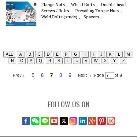
Flange Nuts 、 Wheel Bolts 、 Double-head
Screws / Bolts 、 Prevailing Torque Nuts 、
Weld Bolts (studs) 、 Spacers 、
5
6
7
8
9
Prev←
Next→
Page
of 9
FOLLOW US ON