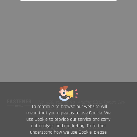
No. 469, Yuping Rd., Anping Dist., Tainan City
To continue to browse our website will
708014, Taiwan
mean that you agree us to use Cookie. We
TEL : +886-6-2954000(Rep.)
use Cookie to provide our service and carry
FAX : +886-6-2953939
out analysis and marketing. To further
foreign@fastener-world.com.tw
understand how we use Cookie, please