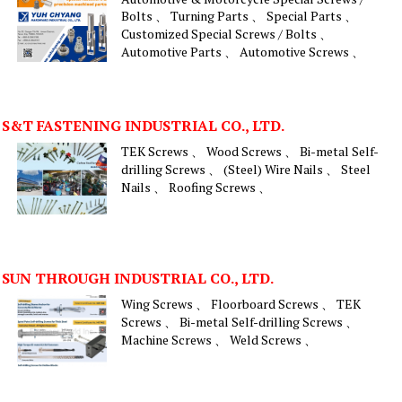
Bolts 、 Turning Parts 、 Special Parts 、
Customized Special Screws / Bolts 、
Automotive Parts 、 Automotive Screws 、
S&T FASTENING INDUSTRIAL CO., LTD.
TEK Screws 、 Wood Screws 、 Bi-metal Self-
drilling Screws 、 (Steel) Wire Nails 、 Steel
Nails 、 Roofing Screws 、
SUN THROUGH INDUSTRIAL CO., LTD.
Wing Screws 、 Floorboard Screws 、 TEK
Screws 、 Bi-metal Self-drilling Screws 、
Machine Screws 、 Weld Screws 、