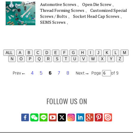
Automotive Screws 、 Open Die Screw 、
Thread Forming Screws 、 Customized Special
Screws / Bolts 、 Socket Head Cap Screws 、
SEMS Screws 、
4
5
6
7
8
Prev←
Next→
Page
of 9
FOLLOW US ON