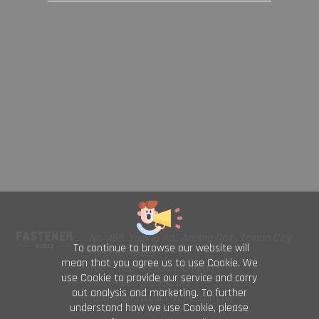
No. 469, Yuping Rd., Anping Dist., Tainan City
To continue to browse our website will
708014, Taiwan
mean that you agree us to use Cookie. We
TEL : +886-6-2954000(Rep.)
use Cookie to provide our service and carry
FAX : +886-6-2953939
out analysis and marketing. To further
foreign@fastener-world.com.tw
understand how we use Cookie, please