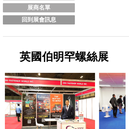
展商名單
回到展會訊息
英國伯明罕螺絲展