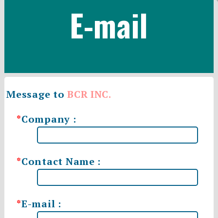
E-mail
Message to
BCR INC.
*
Company :
*
Contact Name :
*
E-mail :