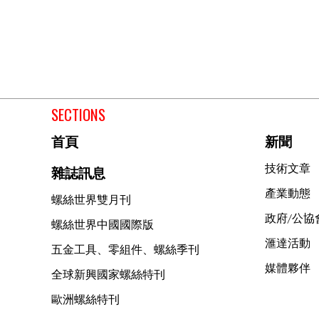
SECTIONS
首頁
新聞
技術文章
雜誌訊息
產業動態
螺絲世界雙月刊
政府/公協
螺絲世界中國國際版
滙達活動
五金工具、零組件、螺絲季刊
媒體夥伴
全球新興國家螺絲特刊
歐洲螺絲特刊