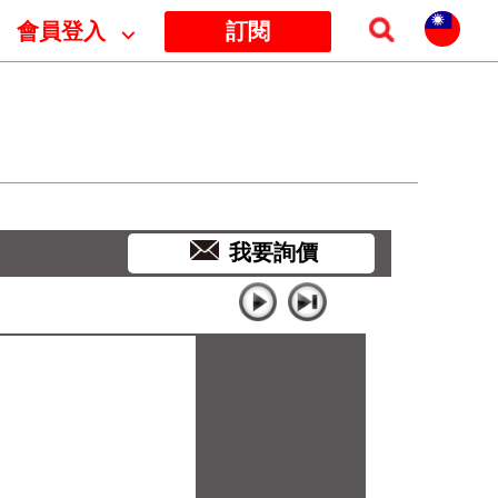
會員登入
⌵
訂閱
我要詢價