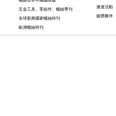
滙達活動
五金工具、零組件、螺絲季刊
媒體夥伴
全球新興國家螺絲特刊
歐洲螺絲特刊