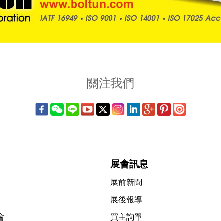
關注我們
展會訊息
展前新聞
展後報導
會
買主詢單