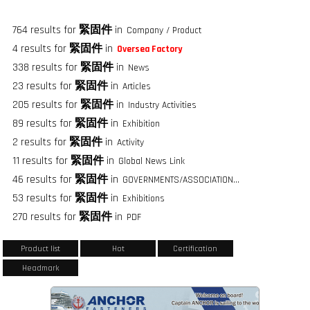
764 results for
緊固件
in
Company / Product
4 results for
緊固件
in
Oversea Factory
338 results for
緊固件
in
News
23 results for
緊固件
in
Articles
205 results for
緊固件
in
Industry Activities
89 results for
緊固件
in
Exhibition
2 results for
緊固件
in
Activity
11 results for
緊固件
in
Global News Link
46 results for
緊固件
in
GOVERNMENTS/ASSOCIATIONS/FASTENER GROUPS
53 results for
緊固件
in
Exhibitions
270 results for
緊固件
in
PDF
Product list
Hot
Certification
Headmark