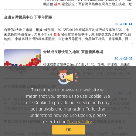
極評估
越南
廠之設立；而台灣高雄廠在現有土地上擴建二廠
已勢在必行，以支應外銷市場的強烈需求。 ...
金邊台灣貿易中心 下半年開幕
2014-08-14
台灣第2大出口市場，根據imf預測，2013至2017年柬埔寨平均經濟成長率達7.3%，未
來成長性持續看好；尤其今年5月
越南
發生排華暴動事件，柬埔寨更成為台商熱門投資
地點。 柬埔寨對台灣汽機車零配件、自行車及零配件、食品加工機具、農業機具、醫...
全球成長最快速的地區-東協新興市場
2014-08-05
根據國際貨幣基金(imf)預測，印尼、泰國、菲律賓、馬來西
亞和
越南
「東協五國」，2014年gdp總值將達2.436兆美
元，首次超越台灣、南韓、新加坡、香港「亞洲四小龍」的
2.408兆美元...
產能嚴重過剩 台鋼鐵業急找活路
To continue to browse our website will
2014-07-16
mean that you agree us to use Cookie. We
額大，但多數集中在鋼鐵本業與上游，金屬製品、機械等鋼鐵下游相關產業的投資偏
use Cookie to provide our service and carry
弱，不易成為鋼鐵業上游在東南亞發展的助力。近日
越南
排華事件，台商在當地鋼鐵
out analysis and marketing. To further
下游的投資可能潰散。如何穩定下游用鋼產業的投資，是台灣鋼鐵業在當地能否順利發
展的關鍵。...
understand how we use Cookie, please
中國大陸大量傾銷鋼鐵產品至東協，導致2013年東協國家鋼鐵相互供應量下跌至4%
refer to our
Privacy Policy
.
2014-07-03
OK
升達至少10%。 目前東南亞鋼鐵研究所已撥款25萬馬幣(約合7.8萬美元)，讓東協鋼鐵