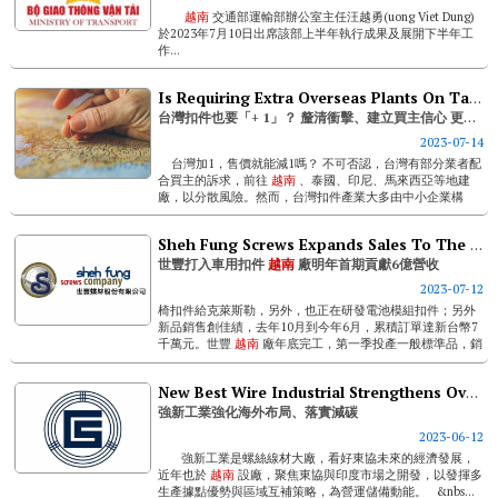
越南
交通部運輸部辦公室主任汪越勇(uong Viet Dung)
於2023年7月10日出席該部上半年執行成果及展開下半年工
作...
Is Requiring Extra Overseas Plants On Taiwanese Fastener Owners Truly Necessary? First And Foremost Is To Pinpoint Impact Range And Gain Buyers’ Confidence
台灣扣件也要「+ 1」？ 釐清衝擊、建立買主信心 更為首要！
2023-07-14
台灣加1，售價就能減1嗎？ 不可否認，台灣有部分業者配
合買主的訴求，前往
越南
、泰國、印尼、馬來西亞等地建
廠，以分散風險。然而，台灣扣件產業大多由中小企業構
成，人力、物力與資金並不雄厚。近年全球扣件...
Sheh Fung Screws Expands Sales To The Auto Fastener Supply Chain
世豐打入車用扣件
越南
廠明年首期貢獻6億營收
2023-07-12
椅扣件給克萊斯勒，另外，也正在研發電池模組扣件；另外
新品銷售創佳績，去年10月到今年6月，累積訂單達新台幣7
千萬元。世豐
越南
廠年底完工，第一季投產一般標準品，銷
往歐洲，初期每月產能來到600到800噸，估計一年貢獻營收
新台幣6億元，未來幾年會轉...
New Best Wire Industrial Strengthens Overseas Presence And Implements Carbon Reduction
強新工業強化海外布局、落實減碳
2023-06-12
強新工業是螺絲線材大廠，看好東協未來的經濟發展，
近年也於
越南
設廠，聚焦東協與印度市場之開發，以發揮多
生產據點優勢與區域互補策略，為營運儲備動能。 &nbs...