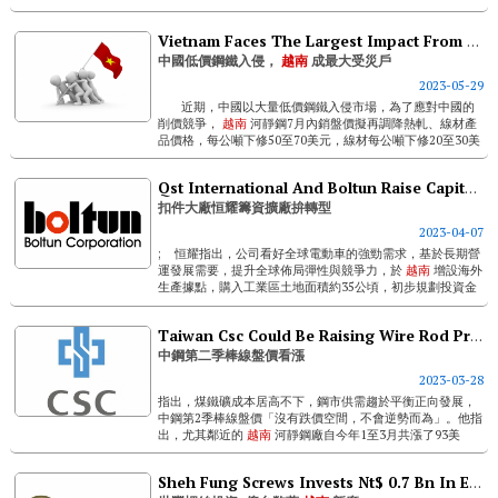
Vietnam Faces The Largest Impact From Imports Of China-made Steel
中國低價鋼鐵入侵，
越南
成最大受災戶
2023-05-29
近期，中國以大量低價鋼鐵入侵市場，為了應對中國的
削價競爭，
越南
河靜鋼7月內銷盤價擬再調降熱軋、線材產
品價格，每公噸下修50至70美元，線材每公噸下修20至30美
元。 ...
Qst International And Boltun Raise Capital For Plant Expansion To Pursue Transformation
扣件大廠恒耀籌資擴廠拚轉型
2023-04-07
; 恒耀指出，公司看好全球電動車的強勁需求，基於長期營
運發展需要，提升全球佈局彈性與競爭力，於
越南
增設海外
生產據點，購入工業區土地面積約35公頃，初步規劃投資金
額為1億美元，預計於今年開始建廠，並於2024年上半年投
產...
Taiwan Csc Could Be Raising Wire Rod Price For Q2 2023
中鋼第二季棒線盤價看漲
2023-03-28
指出，煤鐵礦成本居高不下，鋼市供需趨於平衡正向發展，
中鋼第2季棒線盤價「沒有跌價空間，不會逆勢而為」。他指
出，尤其鄰近的
越南
河靜鋼廠自今年1至3月共漲了93美
元，大陸各鋼廠也都漲價，中鋼於2023年第1季卻開跌盤，
這樣一來一回相差4,000元以...
Sheh Fung Screws Invests Nt$ 0.7 Bn In Establishing Its New Vietnam Plant