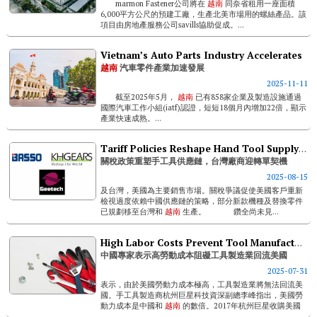
marmon Fastener公司將在
越南
同奈省租用一座面積
6,000平方公尺的預建工廠，生產北美市場用的螺絲產品。該
項目由房地產服務公司savills協助促成。...
Vietnam’s Auto Parts Industry Accelerates
越南
汽車零件產業加速發展
2025-11-11
截至2025年5月，
越南
已有858家企業及製造設施通過
國際汽車工作小組(iatf)認證，短短18個月內增加22倍，顯示
產業快速成熟。...
Tariff Policies Reshape Hand Tool Supply Chains, Opening New Opportunities For Taiwanese Manufacturers
關稅政策重塑手工具供應鏈，台灣廠商迎轉單契機
2025-08-15
及台灣，美國為主要銷售市場。關稅爭議促使美國客戶重新
檢視過度依賴中國供應鏈的策略，部分新款機種及替換零件
已規劃移至台灣和
越南
生產。 鑽全尚未見...
High Labor Costs Prevent Tool Manufacturing From Returning To Us, Chinese Experts Say
中國專家表示高勞動成本阻礙工具製造業回流美國
2025-07-31
表示，由於美國勞動力成本極高，工具製造業將無法回流美
國。手工具製造商杭州巨星科技資深副總李峰指出，美國勞
動力成本是中國和
越南
的數倍。2017年杭州巨星收購美國
arrow Fastener公司後發現，美國工人成本過高。電動工具製