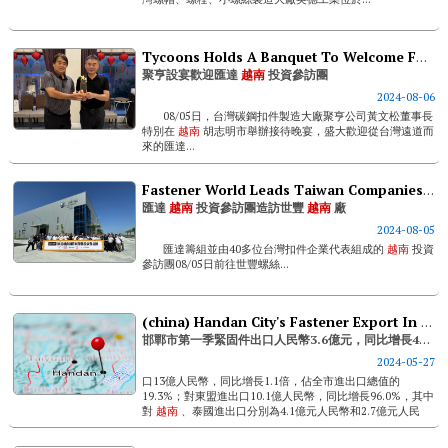
Tycoons Holds A Banquet To Welcome Fastener World Vietnam Investment Delegation
聚亨設宴歡迎匯達
越南
投資參訪團
2024-08-06
08/05日，台灣碳鋼扣件製造大廠聚亨公司黃文松董事長
特別在
越南
胡志明市舉辦接待晚宴，盛大歡迎從台灣遠道而
來的匯達...
Fastener World Leads Taiwan Companies To Visit Sheh Fung’s Vietnam Factory
匯達
越南
投資參訪團造訪世豐
越南
廠
2024-08-05
匯達籌組並由40多位台灣扣件企業代表組成的
越南
投資
參訪團08/05日前往世豐螺絲...
(china) Handan City's Fastener Export In Q1 Reaches Rmb 360 ​​million, Up 40.1%
邯鄲市第一季緊固件出口人民幣3.6億元，同比增長40.1%
2024-05-27
口13億人民幣，同比增長1.1倍，佔全市進出口總值的
19.3%；對東盟進出口10.1億人民幣，同比增長96.0%，其中
對
越南
、泰國進出口分別為4.1億元人民幣和2.7億元人民
幣，同比分別增長3.8倍和1.1倍；對澳洲出口8.6億人民幣，
同比增長...