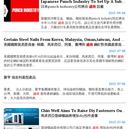
Japanese Punch Industry To Set Up A Subsidiary In Vietnam
日本punch Industry公司將在
越南
設廠
2015-09-04
塑膠與沖壓五金、螺絲、螺栓製造商punch Industry預定將在
今年11月於
越南
設立子公司。該公司主攻汽車零件用沖壓
五金，力圖自行生產高附加價值產品並優化全球生產體制，
雖然該公司在...
Certain Steel Nails From Korea, Malaysia, Oman,taiwan, And Vietnam Injure U.s. Industry, Says Usitc
美國國際貿易委員會: 韓國、馬來西亞、阿曼、臺灣和
越南
鋼釘對美國產業造成實質損害
2015-07-08
美國國際貿易委員會6月16日作出結論表示，來自韓國、馬來西亞、阿曼、臺灣和
越南
的特定鋼釘確認對美國產業造成實質損害，且該委員會也表示其在美國市場銷售的鋼釘
低於公平價格並接受...
聚亨 強攻利基型產品
2015-07-06
量產。 法人分析說，聚亨集團擁有盤元、球化線材到螺絲、螺栓垂直整合能力，加上
台灣、泰國、大陸、
越南
都有產銷據點，自成區域供應鏈，不僅可降低區域運輸成
本，大大提高供貨時效。 ...
Chin Well Aims To Raise Diy Fasteners Output
馬來西亞晉緯螺絲將增加diy扣件產量
2015-07-06
晉緯螺絲股份有限公司已做足準備在
越南
增加diy扣件的產