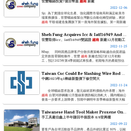
世豐螺絲投資7億台幣蓋
越南
新廠
2022-12-06
Sp; 為了實踐全球化生產、強化國際市場佈局和滿足歐美市
場業務擴張，世豐螺絲複製台灣數位自動化轉型經驗，將於
越南
平順省建造集團旗下第一座海外製造據點。第一期新廠
工程將投資新台幣7億元，並預計於2023年第4季後試量產，
最快2024年...
Sheh Fung Acquires Icc & Iatf16949 And Announces New Vietnam Plant Construction This Dec.
世豐取得icc、iatf16949雙認證
越南
新廠12月初動工
2022-11-25
Nbsp; 同時因應品牌客戶分散供應策略和歐越自由貿易協
定所創造零關稅條件，世豐
越南
新廠也預計於12月初動
工，預計2023年第4季就能試車投產。初期每月的產能預估
可達800噸。 ...
Taiwan Csc Could Be Slashing Wire Rod Price For Q1 2023
中鋼2023年q1棒線新盤價下修空間大
2022-11-24
全球螺絲需求急凍，盤元線材原料價格內外承壓；海外
越南
台塑河靜鋼廠12月盤線新價跌幅比熱軋大，國內螺絲公
會進一步要求上游降價，預期中鋼明年首季棒線新盤有大幅
下修空間，最大用戶...
Taiwanese Hand Tool Maker Proxene On Emerging Stock Market From August 8
手工具廠伯鑫上半年賺回半個股本 8/8登興櫃
2022-09-22
要客戶為全球活動扳手品牌商，產品外銷比重近 80%，以歐