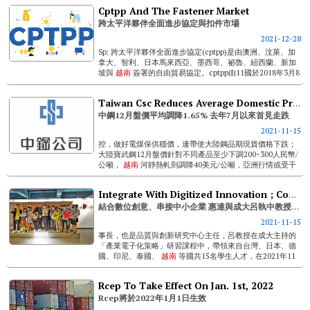
Cptpp And The Fastener Market
跨太平洋夥伴全面進步協定與扣件市場
2021-12-28
Sp; 跨太平洋夥伴全面進步協定(cptpp)是由澳洲、汶萊、加
拿大、智利、日本馬來西亞、墨西哥、祕魯、紐西蘭、新加
坡與
越南
簽署的自由貿易協定。cptpp由11國於2018年3月8
日在智利聖地牙哥市簽署...(點擊連結閱讀全文) &nbs...
Taiwan Csc Reduces Average Domestic Prices For Dec. By 1.65%, The 1st Decline Since Last July
中鋼12月盤價平均調降1.65% 去年7月以來首見走跌
2021-11-15
控，做好電煤保供穩價，連帶使大陸鋼品期現貨價格下跌；
大陸寶武鋼12月盤價針對不同產品至少下調200~300人民幣/
公噸，
越南
河靜熱軋則調降40美元/公噸，亞洲行情或受干
擾影響市場信心。 ...
Integrate With Digitized Innovation ; Connect With Smes- Fastener World Visits Dakuo Incubation Center With Ncku Students & Professor Jrjung Lyu
結合數位創意、串接中小企業 惠達與成大呂執中教授一行人參訪數創中心
2021-11-15
事長，也是品質與創新研究中心主任，呂教授在成大主持的
「產業電子化策略」研習課程中，帶領來自台灣、日本、德
國、印尼、泰國、
越南
等國共15名學生人才，在2021年11
月4日前往高雄參訪數位內容創意中心。惠達雜誌也獲呂教授
邀約前往採訪。 &nb...
Rcep To Take Effect On Jan. 1st, 2022
Rcep將於2022年1月1日生效