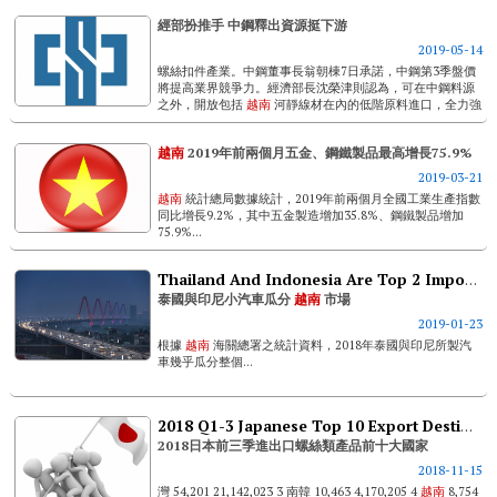
經部扮推手 中鋼釋出資源挺下游
2019-05-14
螺絲扣件產業。中鋼董事長翁朝棟7日承諾，中鋼第3季盤價
將提高業界競爭力。經濟部長沈榮津則認為，可在中鋼料源
之外，開放包括
越南
河靜線材在內的低階原料進口，全力強
化國內螺絲業發展。沈榮津出席「協助扣件業提升競爭力與
高值化」座談會。他說，國內扣件業從...
越南
2019年前兩個月五金、鋼鐵製品最高增長75.9%
2019-03-21
越南
統計總局數據統計，2019年前兩個月全國工業生產指數
同比增長9.2%，其中五金製造增加35.8%、鋼鐵製品增加
75.9%...
Thailand And Indonesia Are Top 2 Import Origins In Vietnam's Car Market
泰國與印尼小汽車瓜分
越南
市場
2019-01-23
根據
越南
海關總署之統計資料，2018年泰國與印尼所製汽
車幾乎瓜分整個...
2018 Q1-3 Japanese Top 10 Export Destinations & Import Origins
2018日本前三季進出口螺絲類產品前十大國家
2018-11-15
灣 54,201 21,142,023 3 南韓 10,463 4,170,205 4
越南
8,754