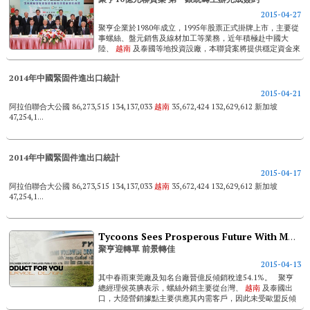
2015-04-27
聚亨企業於1980年成立，1995年股票正式掛牌上市，主要從
事螺絲、盤元銷售及線材加工等業務，近年積極赴中國大
陸、
越南
及泰國等地投資設廠，本聯貸案將提供穩定資金來
源，作為聚亨企業未來中長期業務發展之後盾。 聚亨於...
2014年中國緊固件進出口統計
2015-04-21
阿拉伯聯合大公國 86,273,515 134,137,033
越南
35,672,424 132,629,612 新加坡
47,254,1...
2014年中國緊固件進出口統計
2015-04-17
阿拉伯聯合大公國 86,273,515 134,137,033
越南
35,672,424 132,629,612 新加坡
47,254,1...
Tycoons Sees Prosperous Future With More Orders Originally Made To China
聚亨迎轉單 前景轉佳
2015-04-13
其中春雨東莞廠及知名台廠晉億反傾銷稅達54.1%。 聚亨
總經理侯英腆表示，螺絲外銷主要從台灣、
越南
及泰國出
口，大陸營銷據點主要供應其內需客戶，因此未受歐盟反傾
銷案影響。 侯英腆說，理論上來說，...