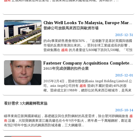
越南
正成為外國製造商雲集地，這個東南亞國家到處都是商機。資料顯示，...
Chin Well Looks To Malaysia, Europe Markets
晉緯公司放眼馬來西亞與歐洲市場
2015-12-31
的diy事業銷售應會增加30%，「這個數字是基於英國與德國
市場的反應所推測出來的。」受到全球工業緩成長的影響，
晉緯集團在
越南
的月產量從3,800噸下跌到3,500噸。「可預
期2016財政年度(截至2016年6月底)我們diy事業的佔比將佔
集團總...
Fastener Company Acquisitions Completed Thus Far In 2015
2015年完成併購的扣件企業
2015-12-01
2015年2月4日，晉緯控股收購asia Angel Holding Limited.公
司。asia Angel公司持有
越南
晉緯(不屬於晉緯)40%的股
權。晉緯成立於1988年，總部位於馬來西亞檳城市，是馬來
西亞最大的扣件製造商，股票在馬來西亞...
看好需求 3大鋼廠轉戰東協
2015-10-14
瞄準東南亞新興國家崛起，基礎建設與住房對鋼材的高度需求，除台塑河靜鋼鐵搶進
越
南
設廠，大陸寶鋼廣東湛江廠高爐也在今年9月中點火，將年產一千萬噸鋼材，鄰近還
有預計明年中點火的武鋼廣西防城港廠，三大鋼廠環...