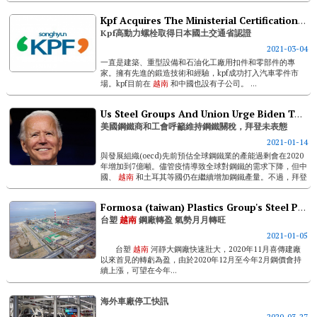
Kpf Acquires The Ministerial Certification Of Ministry Of Land, Infrastructure And Transport Of Japan
Kpf高動力螺栓取得日本國土交通省認證
2021-03-04
一直是建築、重型設備和石油化工廠用扣件和零部件的專
家。擁有先進的鍛造技術和經驗，kpf成功打入汽車零件市
場。kpf目前在
越南
和中國也設有子公司。 ...
Us Steel Groups And Union Urge Biden To Keep Trump's Steel Tariffs; Biden's Stance Unclear
美國鋼鐵商和工會呼籲維持鋼鐵關稅，拜登未表態
2021-01-14
與發展組織(oecd)先前預估全球鋼鐵業的產能過剩會在2020
年增加到7億噸。儘管疫情導致全球對鋼鐵的需求下降，但中
國、
越南
和土耳其等國仍在繼續增加鋼鐵產量。不過，拜登
還沒有透露他將如何處理鋼鐵和鋁關稅。 ...
Formosa (taiwan) Plastics Group's Steel Plant In Vietnam Turns Losses Into Profits
台塑
越南
鋼廠轉盈 氣勢月月轉旺
2021-01-05
台塑
越南
河靜大鋼廠快速壯大，2020年11月喜傳建廠
以來首見的轉虧為盈，由於2020年12月至今年2月鋼價會持
續上漲，可望在今年...
海外車廠停工快訊
2020-03-27