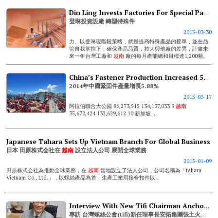
Din Ling Invests Factories For Special Parts Production
登琳投資設廠 轉型特殊件
2015-03-30
力。以登琳現階段策略，就是提高特殊產品的接單，並在品
管自我掌控下，確保產品品質，拉大與他廠的差異，計畫未
來一年台灣工廠和
越南
廠的每月產能總和目標達1,200噸。
市場人士指出，今年整體外銷市況比去年更加樂觀，如無意
外的...
China’s Fastener Production Increased 5.88% In 2014
2014年中國緊固件產量增長5.88%
2015-03-17
阿拉伯聯合大公國 86,273,515 134,137,033 9
越南
35,672,424 132,629,612 10 新加坡 ...
Japanese Tahara Sets Up Vietnam Branch For Global Business
日本 田原株式会社在
越南
設立法人公司 展開全球業務
2015-01-09
田原株式会社為推動全球業務，在
越南
當地設立了法人公司，公司名稱為「tahara
Vietnam Co., Ltd.」，以螺絲產品為首，生產工業用接合扣件以...
Interview With New Tifi Chairman Anchor T.h. Chang
專訪 台灣螺絲公會(tifi)新任理事長安拓集團張土火董事長