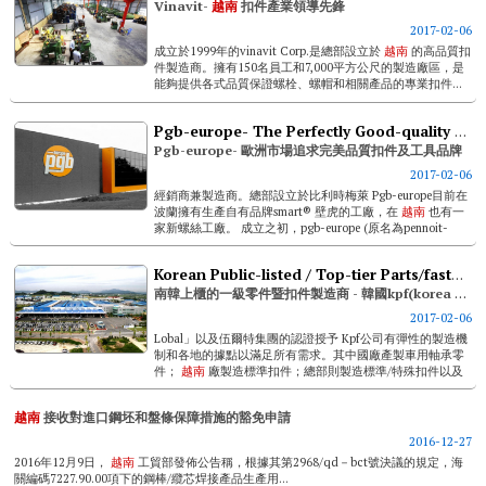
Vinavit-
越南
扣件產業領導先鋒
2017-02-06
成立於1999年的vinavit Corp.是總部設立於
越南
的高品質扣
件製造商。擁有150名員工和7,000平方公尺的製造廠區，是
能夠提供各式品質保證螺栓、螺帽和相關產品的專業扣件...
Pgb-europe- The Perfectly Good-quality Brand In European Market
Pgb-europe- 歐洲市場追求完美品質扣件及工具品牌
2017-02-06
經銷商兼製造商。總部設立於比利時梅萊 Pgb-europe目前在
波蘭擁有生產自有品牌smart® 壁虎的工廠，在
越南
也有一
家新螺絲工廠。 成立之初，pgb-europe (原名為pennoit-
grootaert Bolts)在扣件產...
Korean Public-listed / Top-tier Parts/fastener Maker - Korea Parts & Fasteners (kpf)
南韓上櫃的一級零件暨扣件製造商 - 韓國kpf(korea Parts & Fasteners)公司
2017-02-06
Lobal」以及伍爾特集團的認證授予 Kpf公司有彈性的製造機
制和各地的據點以滿足所有需求。其中國廠產製車用軸承零
件；
越南
廠製造標準扣件；總部則製造標準/特殊扣件以及
軸承零件。該公司銷售專員jinsuk Mun先生在專訪中提到：
「中國廠有國際...
越南
接收對進口鋼坯和盤條保障措施的豁免申請
2016-12-27
2016年12月9日，
越南
工貿部發佈公告稱，根據其第2968/qd－bct號決議的規定，海
關編碼7227.90.00項下的鋼棒/纜芯焊接產品生產用...