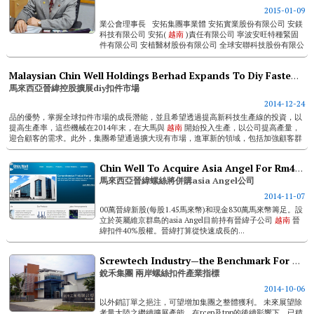
2015-01-09
業公會理事長 安拓集團事業體 安拓實業股份有限公司 安鎂
科技有限公司 安拓(
越南
)責任有限公司 寧波安旺特種緊固
件有限公司 安植醫材股份有限公司 全球安聯科技股份有限公
司 ...
Malaysian Chin Well Holdings Berhad Expands To Diy Fastener Market
馬來西亞晉緯控股擴展diy扣件市場
2014-12-24
品的優勢，掌握全球扣件市場的成長潛能，並且希望透過提高新科技生產線的投資，以
提高生產率，這些機械在2014年末，在大馬與
越南
開始投入生產，以公司提高產量，
迎合顧客的需求。此外，集團希望通過擴大現有市場，進軍新的領域，包括加強顧客群
的基礎，在這方...
Chin Well To Acquire Asia Angel For Rm47.5 Million
馬來西亞晉緯螺絲將併購asia Angel公司
2014-11-07
00萬晉緯新股(每股1.45馬來幣)和現金830萬馬來幣籌足。設
立於英屬維京群島的asia Angel目前持有晉緯子公司
越南
晉
緯扣件40%股權。晉緯打算從快速成長的...
Screwtech Industry—the Benchmark For Cross Strait Fastener Industry
銳禾集團 兩岸螺絲扣件產業指標
2014-10-06
以外銷訂單之挹注，可望增加集團之整體獲利。 未來展望除
考量大陸之繼續擴展產能，在rcep及tpp的後續影響下，已積