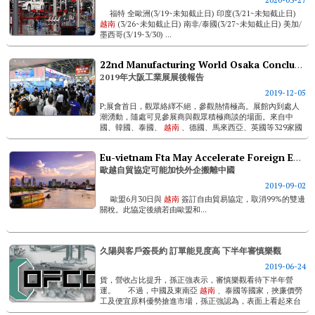
福特 全歐洲(3/19~未知截止日) 印度(3/21~未知截止日)
越南
(3/26~未知截止日) 南非/泰國(3/27~未知截止日) 美加/
墨西哥(3/19-3/30) ...
22nd Manufacturing World Osaka Concluded With Great Success
2019年大阪工業展展後報告
2019-12-05
P;展會首日，觀眾絡繹不絕，參觀熱情極高。展館內到處人
潮湧動，隨處可見參展商與觀眾積極商談的場面。來自中
國、韓國、泰國、
越南
、德國、馬來西亞、英國等329家國
際展商與會。展商們都給予展會極高的評價，其中很多展商
都取得了超過預期的效果。此外，來自...
Eu-vietnam Fta May Accelerate Foreign Enterprise’ Moving Out Of China
歐越自貿協定可能加快外企搬離中國
2019-09-02
歐盟6月30日與
越南
簽訂自由貿易協定，取消99%的雙邊
關稅。此協定後續若由歐盟和...
久陽與客戶簽長約 訂單能見度高 下半年審慎樂觀
2019-06-24
貨，營收占比提升，孫正強表示，審慎樂觀看待下半年營
運。 不過，中國及東南亞
越南
、泰國等國家，挾廉價勞
工及便宜原料優勢搶進市場，孫正強認為，表面上看起來台
灣螺絲業難以競爭，但實際上不然，主要是海外設廠...