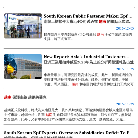
South Korean Public Fastener Maker Kpf Officially Taps Into Southeast Asia Via Its Subsidiary In Vietnam
南韓上櫃扣件大廠kpf公司透過在
越南
的據點正式進軍東南亞市場
2016-12-05
扣件暨汽車零件製造商kpf公司受到
越南
子公司業績改善的
支撐，將正式進軍...
New Report: Asia's Industrial Fasteners Market Analysis And Forecast By 2020
亞洲工業用扣件截至2020年為止的分析與預測報告出爐
2016-11-29
車產量增加，可望見證最高速的成長。此外，新興經濟體的
基礎建設增長可能會推升螺絲、螺栓、鉚釘的需求。中國、
印度、馬來西亞、
越南
和泰國的經濟成長和快速的工業化可
望刺激建設的投資，這可能得以補足工業用扣件的市場。汽
車零件製造的扣件用量上升可望推動市場...
越南
保護主義 越鋼將受惠
2016-11-29
越鋼正式投料後，將成為東南亞最大一貫作業煉鋼廠，而越鋼初期將會以東南亞市場為
主打市場，越鋼分析，近期
越南
對進口鋼品祭出貿易保護措施，對公司而言，無疑是
加分效果，此外，又有中鋼與日本jfe國際大廠技術支援，形成「越鋼出產、大廠...
South Korean Kpf Expects Overseas Subsidiaries Deficit To End Soon