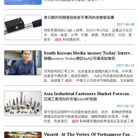
東日製作所開發扭矩扳手專用的信號發送機
2017-08-08
用世界通用的2.4ghｚ頻帶。自2017年5月起，該產品可在日
本、美加、歐盟、台灣、中國、泰國、馬來西亞、印尼、墨
西哥、
越南
和韓國使用。 ...
South Korean Media 'money Today' Interviews Kpf's Cfo
韓國money Today專訪kpf公司最高財務長
2017-06-13
尼和智利的訂單之外，也加速進攻德國的風力市場。今年應
該會是中國的第二個成長期吧。」kpf公司的最高財務長如此
說。他讓旗下
越南
、中國子公司從赤字轉為盈餘，完全解除
了股價的風險，並整頓了表現不良的海外子公司。「接下來
將會跨出亞洲，擴大歐洲與南美市場...
Asia Industrial Fasteners Market Forecast 2020
亞洲工業用扣件市場2020年預測
2017-02-15
度可望在該期間中出現最快速的成長。此外，新興經濟體基
礎建設的改善可能會激起螺絲、螺帽和鉚釘的需求。中國、
印度、馬來西亞、
越南
和泰國等國的經濟成長以及迅速工業
化可望刺激建築業的投資，皆會擴大工業用扣件的市場。...
Vinavit- At The Vertex Of Vietnamese Fastener Industry