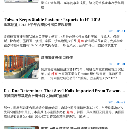
量並加速集團2016年的事業成長。該公司常務董事表示集團
在...
Taiwan Keeps Stable Fastener Exports In H1 2015
匯率動盪 2015上半年台灣扣件出口表現持穩
2015-06-11
貶值確實直接影響我國出口表現；然而，4月份台灣扣件在輸往美國、加拿大、俄羅
斯、比利時、墨西哥、澳洲、泰國、沙烏地阿拉伯及
越南
皆出現成長表現，尤其在輸
往沙烏地阿拉伯有109.55%的成長表現。 綜合來說，台灣扣件出口國的稱號並非...
昌鴻電鍍設備 口碑佳
2015-06-01
昌鴻電鍍機械廠成立於1971年，深耕台灣電鍍機械市場40餘
年，從
越南
永富興工業公司motor 機件製造廠（吊鍍四重
鎳）、河內佳欣精密公司abs鍍鎳、巴基斯坦super Tech
Autop...
U.s. Doc Determines That Steel Nails Imported From Taiwan Are Without Subsidies
美國商務部裁定自台灣進口之特鋼釘無補貼
2015-05-22
部分，商務部裁定台商雄線公司無傾銷，鼎浦公司反傾銷稅率2.24%，台灣稅率為此次
受調5個國家中最低，本案其他涉案國家尚有
越南
、韓國、馬來西亞及阿曼等。美國國
際貿易委員會(itc)預計於6月27日作出產業損害終判。 國別 ...
聚亨10億元聯貸案 第一銀統籌主辦完成簽約