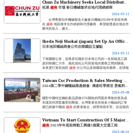
Chun Zu Machinery Seeks Local Distributors To Expand Market In Vietnam
拓展
越南
市場 春日機械徵求在地代理經銷商
2024-03-11
台灣專業扣件機械製造大廠春日機械2024年年初宣布將
在
越南
地區徵求合作經銷和代理廠商，希望能透過在地合作
夥伴的加入，擴大...
Ikeda Neji Shokai (japan) Set Up An Office In South Korea
日本池田螺絲商會公司在韓國設立據點
2024-03-11
了韓國辦公室，並將原任職於日本母公司的一名韓籍員工調
派到韓國仁川市，藉此強化公司與當地供應商之間的關係。
未來更打算與池田
越南
分公司以及韓國當地供應商，在情報
分享與品質管理系統方面聯手合作。 ...
Taiwan Csc Production & Sales Meeting For Q2 2024 With The Fastener Industry- High Season Is Approaching And The Economy Is Expected To Recover Slowly
2024第二季中鋼螺絲業產銷會- 傳產旺季將至 景氣料將緩步復甦
2024-03-08
國對中國特定鋼鋁產品課徵25%關稅的問題所導致的更高成
本讓其利潤普遍受到壓縮。台灣業者也有很多小螺絲的訂單
都已經被中國或
越南
的業者搶去，經營得很辛苦。在這樣的
市場條件下，希望下一季中鋼公布盤價時能考量到業者訂單
已經很難接的現況，能不漲價就不要漲...
Vietnam To Start Construction Of 5 Major Transportation Projects By The End Of 2023
越南
2023年年底前將動工興建5個重大交通工程
2023-08-01