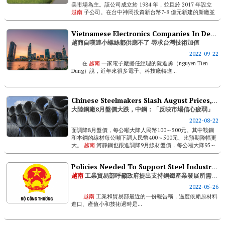
美市場為主。該公司成立於 1984 年，並且於 2017 年設立
越南
子公司。在台中神岡投資新台幣7-8 億元新建的新廠並
導入自動化生產。 ...
Vietnamese Electronics Companies In Desperate Need Of Taiwanese Fasteners
越商自嘆連小螺絲都供應不了 尋求台灣技術加值
2022-09-22
在
越南
一家電子廠擔任經理的阮進勇（nguyen Tien
Dung）說，近年來很多電子、科技廠轉進...
Chinese Steelmakers Slash August Prices, Reflecting Weakened Market Confidence
大陸鋼廠8月盤價大跌，中鋼：「反映市場信心疲弱」
2022-08-22
面調降8月盤價，每公噸大降人民幣100～500元。其中鞍鋼
和本鋼的線材每公噸下調人民幣400～500元、比預期降幅更
大。
越南
河靜鋼也跟進調降9月線材盤價，每公噸大降95～
100美元。 &nb...
Policies Needed To Support Steel Industry Development
越南
工業貿易部呼籲政府提出支持鋼鐵產業發展所需政策
2022-05-26
越南
工業和貿易部最近的一份報告稱，過度依賴原材料
進口、產值小和技術過時是...