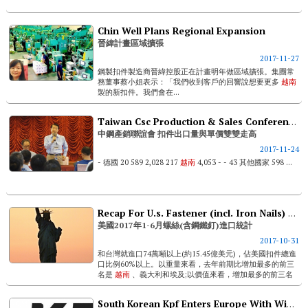
Chin Well Plans Regional Expansion
晉緯計畫區域擴張
2017-11-27
鋼製扣件製造商晉緯控股正在計畫明年做區域擴張。集團常
務董事蔡小姐表示：「我們收到客戶的回響說想要更多
越南
製的新扣件。我們會在...
Taiwan Csc Production & Sales Conference----- Fastener Export And Unit Price Increase
中鋼產銷聯誼會 扣件出口量與單價雙雙走高
2017-11-24
- 德國 20 589 2,028 217
越南
4,053 - - 43 其他國家 598 ...
Recap For U.s. Fastener (incl. Iron Nails) Import In Jan-jun. 2017
美國2017年1-6月螺絲(含鋼鐵釘)進口統計
2017-10-31
和台灣就進口74萬噸以上(約15.45億美元)，佔美國扣件總進
口比例60%以上。以重量來看，去年前期比增加最多的前三
名是
越南
、義大利和埃及;以價值來看，增加最多的前三名
為...
South Korean Kpf Enters Europe With Wind Power Fasteners Supply To Enercon