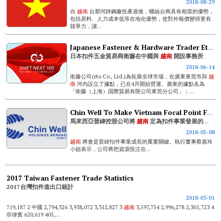
2018-08-29
自
越南
台塑河靜鋼廠投產過後，螺絲台商具有相當的優勢，
包括原料、人力成本低等在地化優勢，使對外報價變得更有
競爭力，讓...
Japanese Fastener & Hardware Trader Eto Opens Offices In China And Vietnam
日本扣件五金貿易商衛藤在中國與
越南
開設事務所
2018-06-14
衛藤公司(eto Co., Ltd.)為拓展全球市場，在廣東東莞市與
越
南
河內設立了據點，已在4月開始營運。廣東的據點名為
「衛藤（上海）国際貿易有限公司東莞分公司」；...
Chin Well To Make Vietnam Focal Point For Fastener Ops
馬來西亞晉緯控股公司將
越南
定為扣件事業發展的重點
2018-05-08
越南
將會是晉緯扣件事業成長的重要關鍵。執行董事蔡嘉玲
小姐表示，公司將把資源投注在...
2017 Taiwan Fastener Trade Statistics
2017台灣扣件進出口統計
2018-03-01
719,187 2 中國 2,794,326 3,938,072 3,312,827 3
越南
3,597,754 2,996,278 2,301,723 4
菲律賓 620,619 405,...