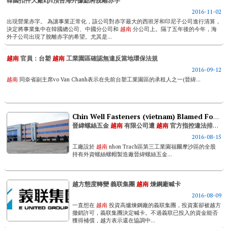
韓國扣件大廠kpf預告海外據點將脫離赤字
2016-11-02
出現營業赤字。 為讓事業正常化，該公司對赤字最大的西班牙和印尼子公司進行清算，
決定將事業集中在韓國總公司、中國分公司和
越南
分公司上。隔了五年後的今年，海
外子公司出現了脫離赤字的希望。尤其是...
越南
官員：台塑
越南
工業園區確認無違反當地環保法規
2016-09-12
越南
同奈省副主席vo Van Chanh表示在先前台塑工業園區的承租人之一(晉緯...
Chin Well Fasteners (vietnam) Blamed For Illegal Waste Release
晉緯螺絲五金
越南
有限公司遭
越南
官方指控違法排放廢棄物
2016-08-15
工廠設於
越南
nhon Trach區第三工業園福爾摩沙區的全股
持有外資螺絲螺帽製造廠晉緯螺絲五金...
越方態度轉變 義联集團
越南
煉鋼廠喊卡
2016-08-09
一直想在
越南
投資高爐煉鋼廠的義联集團，投資案卻被越方
撤銷許可，義联集團決定喊卡。不過義联已投入的資金能否
獲得補償，越方表示還在協調中...