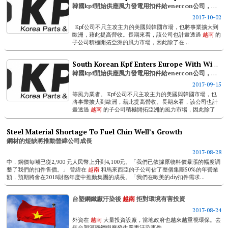
韓國kpf開始供應風力發電用扣件給enercon公司，進軍歐洲
2017-10-02
Kpf公司不只主攻主力的美國與韓國市場，也將事業擴大到
歐洲，藉此提高營收。長期來看，該公司也計畫透過
越南
的
子公司積極開拓亞洲的風力市場，因此除了在...
South Korean Kpf Enters Europe With Wind Power Fasteners Supply To Enercon
韓國kpf開始供應風力發電用扣件給enercon公司，進軍歐洲
2017-09-15
等風力業者。 Kpf公司不只主攻主力的美國與韓國市場，也
將事業擴大到歐洲，藉此提高營收。長期來看，該公司也計
畫透過
越南
的子公司積極開拓亞洲的風力市場，因此除了
在...
Steel Material Shortage To Fuel Chin Well’s Growth
鋼材的短缺將推動晉緯公司成長
2017-08-28
中，鋼價每噸已從2,900 元人民幣上升到4,100元。「我們已依據原物料價暴漲的幅度調
整了我們的扣件售價。」 晉緯在
越南
和馬來西亞的子公司佔了整個集團50%的年營業
額，預期將會在2018財務年度中推動集團的成長。「我們在歐美的diy扣件需求...
台塑鋼鐵廠汙染後
越南
拒對環境有害投資
2017-08-24
外資在
越南
大量投資設廠，當地政府也越來越重視環保。去
年台塑河靜鋼鐵廠發生嚴重汙染事件，...