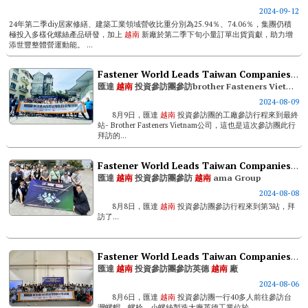
2024-09-12
24年第二季diy居家修繕、建築工業領域營收比重分別為25.94％、74.06％，集團仍積
極投入多樣化螺絲產品研發，加上
越南
新廠於第二季下旬小量訂單出貨貢獻，助力增
添世豐整體營運動能。 ...
Fastener World Leads Taiwan Companies To Visit Brother Fasteners Vietnam
匯達
越南
投資參訪團參訪brother Fasteners Vietnam
2024-08-09
8月9日，匯達
越南
投資參訪團的工廠參訪行程來到最終
站- Brother Fasteners Vietnam公司，這也是這次參訪團此行
拜訪的...
Fastener World Leads Taiwan Companies To Visit Ama Group
匯達
越南
投資參訪團參訪
越南
ama Group
2024-08-08
8月8日，匯達
越南
投資參訪團參訪行程來到第3站，拜
訪了...
Fastener World Leads Taiwan Companies To Visit Thread Industries (vietnam)
匯達
越南
投資參訪團參訪英德
越南
廠
2024-08-06
8月6日，匯達
越南
投資參訪團一行40多人前往參訪台
灣螺帽、螺栓、小螺絲製造大廠英德工業位於...