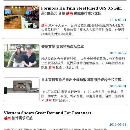
Formosa Ha Tinh Steel Fined Us$ 0.5 Billion Penalty For Discharging Toxic Waste Water
罰5億美元 台塑
越南
鋼鐵廠排毒污認賠
2016-07-11
越南
政府今天表示，台灣台塑集團河靜鋼鐵廠需為4月造成
大量魚群死亡，及排放毒污廢水入大海的事件負責。台塑河
靜鋼鐵支付達5億美元...
登琳實業 提高特殊產品接單
2016-04-27
締結長遠的合作夥伴關係。 去年全球景氣蕭條，公司營業額
仍造就不錯成長，更因業務量的急速擴充，2014年陸續在台
以及
越南
投產，估計台灣、...
日本東日製作所推出小螺絲緊固專用扭矩起子和搭載二次緊固檢測功能的扭矩扳手
2016-04-01
（也可以從fd 型號進行改造。） 2016 年3 月，在日本、美
國、加拿大、泰國、馬來西亞、印度尼西亞、台灣、墨西哥
和
越南
都可以使用。 ...
Vietnam Shows Great Demand For Fasteners
越南
扣件需求旺盛
2016-03-18