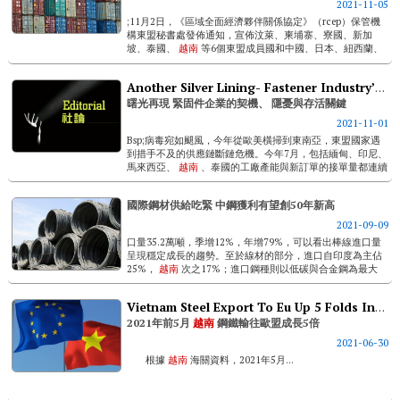
2021-11-05
;11月2日，《區域全面經濟夥伴關係協定》（rcep）保管機
構東盟秘書處發佈通知，宣佈汶萊、柬埔寨、寮國、新加
坡、泰國、
越南
等6個東盟成員國和中國、日本、紐西蘭、
澳大利亞等4個非東盟成員國已向東盟秘書長正式提交核准
書，達到協定生效門檻。根據協定...
Another Silver Lining- Fastener Industry’s Opportunity, Pitfall And Key To Survival
曙光再現 緊固件企業的契機、 隱憂與存活關鍵
2021-11-01
Bsp;病毒宛如颶風，今年從歐美橫掃到東南亞，東盟國家遇
到措手不及的供應鏈斷鏈危機。今年7月，包括緬甸、印尼、
馬來西亞、
越南
、泰國的工廠產能與新訂單的接單量都連續
兩個月慘跌，製造業指數都掉到枯榮線的50以下。這意謂東
南亞的當地工廠與外資工廠因疫...
國際鋼材供給吃緊 中鋼獲利有望創50年新高
2021-09-09
口量35.2萬噸，季增12%，年增79%，可以看出棒線進口量
呈現穩定成長的趨勢。至於線材的部分，進口自印度為主佔
25%，
越南
次之17%；進口鋼種則以低碳與合金鋼為最大
宗，分別佔63%、22%。 ...
Vietnam Steel Export To Eu Up 5 Folds In First 5 Months Of 2021
2021年前5月
越南
鋼鐵輸往歐盟成長5倍
2021-06-30
根據
越南
海關資料，2021年5月...