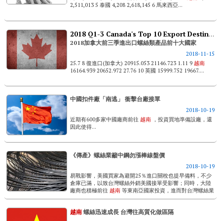
2,511,013 5 泰國 4,208 2,618,145 6 馬來西亞...
2018 Q1-3 Canada's Top 10 Export Destinations & Import Origins
2018加拿大前三季進出口螺絲類產品前十大國家
2018-11-15
25.7 8 復進口(加拿大) 20915.053 21146.723 1.11 9
越南
16164.939 20652.972 27.76 10 英國 15999.752 19667....
中國扣件廠「南逃」 衝擊台廠接單
2018-10-19
近期有600多家中國廠商前往
越南
，投資買地準備設廠，還
因此使得...
《傳產》螺絲業籲中鋼勿漲棒線盤價
2018-10-19
易戰影響，美國買家為避開25％進口關稅也提早備料，不少
倉庫已滿，以致台灣螺絲外銷美國接單受影響；同時，大陸
廠商也積極前往
越南
等東南亞國家投資，進而對台灣螺絲業
構成競爭威脅。蔡圖晉指出，最近有600多家大陸廠商前往...
越南
螺絲迅速成長 台灣往高質化做區隔