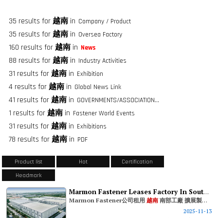
35 results for
越南
in
Company / Product
35 results for
越南
in
Oversea Factory
160 results for
越南
in
News
88 results for
越南
in
Industry Activities
31 results for
越南
in
Exhibition
4 results for
越南
in
Global News Link
41 results for
越南
in
GOVERNMENTS/ASSOCIATIONS/FASTENER GROUPS
1 results for
越南
in
Fastener World Events
31 results for
越南
in
Exhibitions
78 results for
越南
in
PDF
Product list
Hot
Certification
Headmark
Marmon Fastener Leases Factory In Southern Vietnam
Marmon Fastener公司租用
越南
南部工廠 擴展製造鏈
2025-11-13