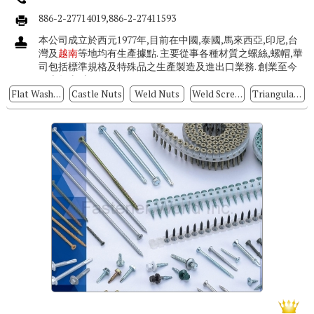
886-2-27714019,886-2-27411593
本公司成立於西元1977年,目前在中國,泰國,馬來西亞,印尼,台
灣及
越南
等地均有生產據點. 主要從事各種材質之螺絲,螺帽,華
司包括標準規格及特殊品之生產製造及進出口業務. 創業至今
四十年來,由...
Flat Washers
Castle Nuts
Weld Nuts
Weld Screws
Triangular Thread Screws