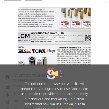
GI CHENG TRADING CO., LTD.
濟晟精密模具股份有限公司
To continue to browse our website will
MANUFACTURER / DISTRIBUTOR / EXPORTER
mean that you agree us to use Cookie. We
use Cookie to provide our service and carry
TAIWAN
out analysis and marketing. To further
886-2-29995101~2
understand how we use Cookie, please
886-2-29993900