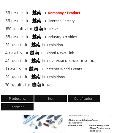
35 results for
越南
in
Company / Product
35 results for
越南
in
Oversea Factory
160 results for
越南
in
News
88 results for
越南
in
Industry Activities
31 results for
越南
in
Exhibition
4 results for
越南
in
Global News Link
41 results for
越南
in
GOVERNMENTS/ASSOCIATIONS/FASTENER GROUPS
1 results for
越南
in
Fastener World Events
31 results for
越南
in
Exhibitions
78 results for
越南
in
PDF
Product list
Hot
Certification
Headmark