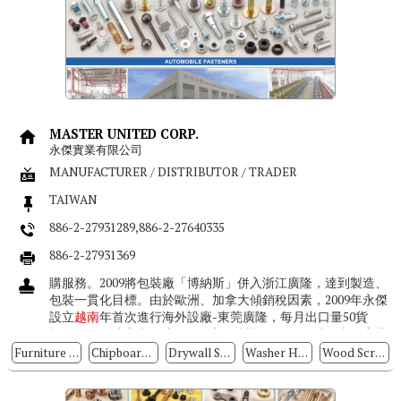
MASTER UNITED CORP.
永傑實業有限公司
MANUFACTURER / DISTRIBUTOR / TRADER
TAIWAN
886-2-27931289,886-2-27640335
886-2-27931369
購服務。2009將包裝廠「博納斯」併入浙江廣隆，達到製造、
包裝一貫化目標。由於歐洲、加拿大傾銷稅因素，2009年永傑
設立
越南
年首次進行海外設廠-東莞廣隆，每月出口量50貨
櫃。2004年成立浙江廣隆五金塑膠製品有限公司以及上海寶萬
有限公司，專業提...
Furniture Screws
Chipboard Screws
Drywall Screws
Washer Head Screws
Wood Screws