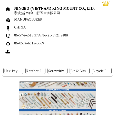
NINGBO (VIETNAM) KING MOUNT CO., LTD.
寧波(越南)金山行五金有限公司
MANUFACTURER
CHINA
86-574-6515 3799,86-21-5921 7488
86-0574-6515-3969
Hex-key Wrenches
Ratchet Screwdrivers
Screwdrivers
Bit & Bits Sets
Bicycle Repair Tools