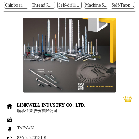
廠、螺絲生產廠、釘子生產廠，地點分...
Chipboard Screws
Thread Rolling Screws
Self-drilling Screws
Machine Screws
Self-Tapping Screws
LINKWELL INDUSTRY CO., LTD.
順承企業股份有限公司
TAIWAN
886-2-27313101