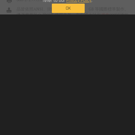
refer to our
Privacy Policy
.
OK
品皆依照ANSI、JIS，DIN、ISO、BS、GB 等國際標準製作。
濟晟實業除台灣銷售總部之外，在中國大陸和
越南
000認證的
台灣獨資企業。 濟晟實業主要產品為生產製造螺絲沖頭模
(SCREW SECOND PUNCH)，且從設計、開發...
Header Punches
Header Toolings
TORX Punches
Phillips Punches
Pozi Punches
Taiwan Fastener Trading Association (TFTA)
社團法人台灣螺絲貿易協會