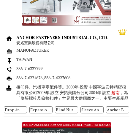
ANCHOR FASTENERS INDUSTRIAL CO., LTD.
安拓實業股份有限公司
MANUFACTURER
TAIWAN
886-7-6227799
886-7-6224676 ,886-7-6223606
接叩件、汽機車零配件等。2000年 投資 中國寧波安特精密模
具有限公司2003年 設立 安拓美國分公司2004年 設立
越南
，為
「膨脹螺栓及鉚接扣件」世界最大供應商之一。主要生產產品
為：建築五金扣件、鉚接叩件、汽機車零配件等。2000年 投
資 ...
Drop-in Anchors
Expansion Anchors
Blind Nuts / Rivet Nuts
Sleeve Anchors
Anchor Bolts