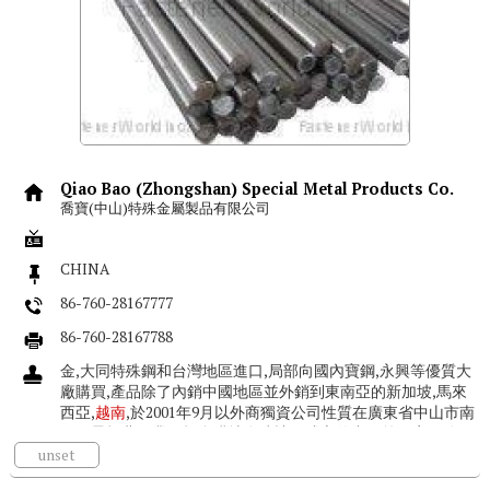
Qiao Bao (Zhongshan) Special Metal Products Co.
喬寶(中山)特殊金屬製品有限公司
CHINA
86-760-28167777
86-760-28167788
金,大同特殊鋼和台灣地區進口,局部向國內寶鋼,永興等優質大
廠購買,產品除了內銷中國地區並外銷到東南亞的新加坡,馬來
西亞,
越南
,於2001年9月以外商獨資公司性質在廣東省中山市南
頭鎮昇輝北工業區投資購地自建註冊成立的中國第一家子公
司,進料加工專業...
unset