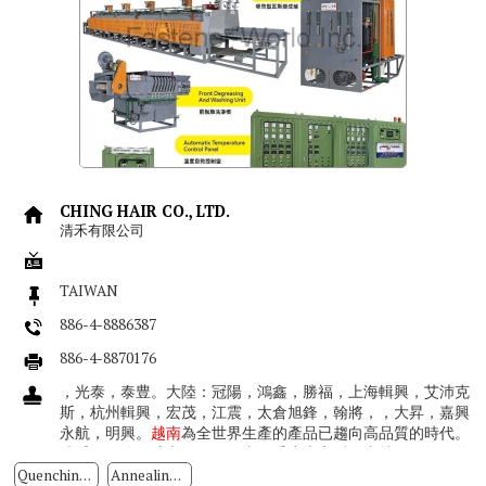
CHING HAIR CO., LTD.
清禾有限公司
TAIWAN
886-4-8886387
886-4-8870176
，光泰，泰豊。大陸：冠陽，鴻鑫，勝福，上海輯興，艾沛克
斯，杭州輯興，宏茂，江震，太倉旭鋒，翰將，，大昇，嘉興
永航，明興。
越南
為全世界生產的產品已趨向高品質的時代。
清禾有限公司成立迄今，一直深受廣大客戶的支持及信賴目前
清禾公司所製造的機械（連續...
Quenching Furnace
Annealing Furnace