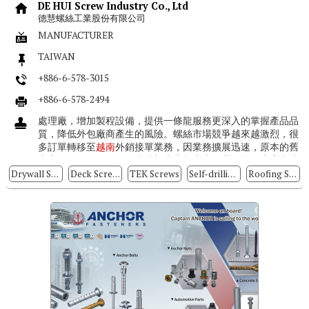
DE HUI Screw Industry Co., Ltd
德慧螺絲工業股份有限公司
MANUFACTURER
TAIWAN
+886-6-578-3015
+886-6-578-2494
處理廠，增加製程設備，提供一條龍服務更深入的掌握產品品
質，降低外包廠商產生的風險。螺絲市場競爭越來越激烈，很
多訂單轉移至
越南
外銷接單業務，因業務擴展迅速，原本的舊
廠房已不敷使用，因而擴建新廠房於山上工業區內，廠房占地
11,800平方公尺，目前每...
Drywall Screws
Deck Screws
TEK Screws
Self-drilling Screws
Roofing Screws