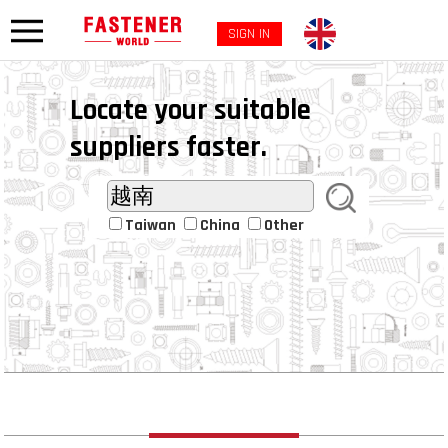
SIGN IN
Locate your suitable
suppliers faster.
Taiwan
China
Other