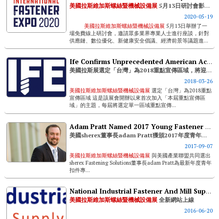
美國拉斯維加斯螺絲暨機械設備展
5月13日研討會影片上線
2020-05-19
美國拉斯維加斯螺絲暨機械設備展
5月13日舉辦了一
場免費線上研討會，邀請眾多業界專業人士進行座談，針對
供應鏈、數位優化、新健康安全倡議、經濟前景等議題進...
Ife Confirms Unprecedented American Access To European Markets At Upcoming 2018 Fastener Expo
美國拉斯展選定「台灣」為2018重點宣傳區域，將迎來歐盟代表團
2018-03-26
美國拉斯維加斯螺絲暨機械設備展
選定「台灣」為2018重點
宣傳區域 這是該展會開辦以來首次加入「本屆重點宣傳區
域」的主題，每屆將選定單一區域重點宣傳...
Adam Pratt Named 2017 Young Fastener Professional Of The Year By The Fastener Show
美國sherex董事長adam Pratt獲頒2017年度青年扣件專業人士獎
2017-09-07
美國拉斯維加斯螺絲暨機械設備展
與美國產業聯盟共同選出
sherex Fastening Solutions董事長adam Pratt為最新年度青年
扣件專...
National Industrial Fastener And Mill Supply Expo Launches New Website
美國拉斯維加斯螺絲暨機械設備展
全新網站上線
2016-06-20