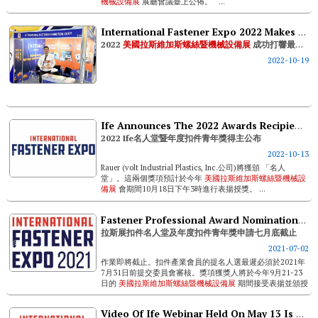
機械設備展
展廳會議臺上公佈。 ...
International Fastener Expo 2022 Makes The Best Fastener Show In The U.s.
2022
美國拉斯維加斯螺絲暨機械設備展
成功打響最佳扣件展
2022-10-19
Ife Announces The 2022 Awards Recipients
2022 Ife名人堂暨年度扣件青年獎得主公布
2022-10-13
Rauer (volt Industrial Plastics, Inc.公司)將獲頒 「名人
堂」。這兩個獎項預計於今年
美國拉斯維加斯螺絲暨機械設
備展
會期間10月18日下午3時進行表揚授獎。 ...
Fastener Professional Award Nomination Deadline
拉斯展扣件名人堂及年度扣件青年獎申請七月底截止
2021-07-02
作業即將截止。扣件產業會員的提名人選最遲必須於2021年
7月31日前提交委員會審核。獎項獲獎人將於今年9月21-23
日的
美國拉斯維加斯螺絲暨機械設備展
期間接受表揚並頒授
獎牌。 扣件名人堂主...
Video Of Ife Webinar Held On May 13 Is Now Available To Watch On Demand