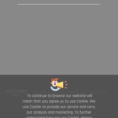
No. 469, Yuping Rd., Anping Dist., Tainan City
To continue to browse our website will
708014, Taiwan
mean that you agree us to use Cookie. We
TEL : +886-6-2954000(Rep.)
use Cookie to provide our service and carry
FAX : +886-6-2953939
out analysis and marketing. To further
foreign@fastener-world.com.tw
understand how we use Cookie, please