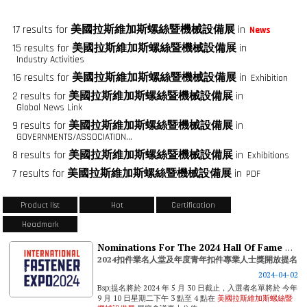
17 results for
美國拉斯維加斯螺絲暨機械設備展
in
News
15 results for
美國拉斯維加斯螺絲暨機械設備展
in
Industry Activities
16 results for
美國拉斯維加斯螺絲暨機械設備展
in
Exhibition
2 results for
美國拉斯維加斯螺絲暨機械設備展
in
Global News Link
9 results for
美國拉斯維加斯螺絲暨機械設備展
in
GOVERNMENTS/ASSOCIATIONS/FASTENER GROUPS
8 results for
美國拉斯維加斯螺絲暨機械設備展
in
Exhibitions
7 results for
美國拉斯維加斯螺絲暨機械設備展
in
PDF
Product list
Hot
Certification
Headmark
Nominations For The 2024 Hall Of Fame And Young Fastener Professional Of The Year Awards Open
2024扣件業名人堂及年度青年扣件專業人士獎開放提名
2024-04-02
Bsp;提名將於 2024 年 5 月 30 日截止，入選者名單將於 今年
9 月 10 日星期二下午 3 點至 4 點在
美國拉斯維加斯螺絲暨