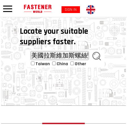
SIGN IN
Locate your suitable
suppliers faster.
Taiwan
China
Other