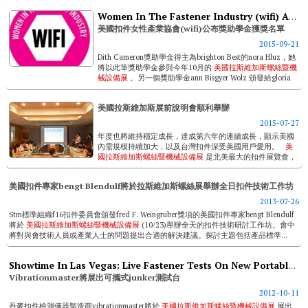
Women In The Fastener Industry (wifi) Announces Scholarship Winners
美國扣件女性產業協會(wifi)公布獎助學金獲獎名單
2015-09-21
Dith Cameron獎助學金得主為brighton Best的nora Hluz，她
將以此筆獎助學金參與今年10月的
美國拉斯維加斯螺絲暨機
械設備展
。另一個獎助學金ann Bisgyer Wolz 頒發給gloria
Medina，她將以此獎助學金參加美國扣件教育協會...
美國拉斯維加斯展前說明會順利舉辦
2015-07-27
年度也將維持穩定成長，達成第六年的連續成長，顯示美國
內需規模持續加大，以及台灣扣件深受美國用戶愛用。
美
國拉斯維加斯螺絲暨機械設備展
是北美最大的扣件展覽會，
展出項目包含工業扣件、機械、冶具、檢測暨包裝設備、手
工具等其它周邊元件，至截稿前，今年已經吸引來...
美國扣件專家bengt Blendulf將於拉斯維加斯螺絲展舉辦全日扣件技術工作坊
2013-07-26
Stm標準組織f16扣件委員會頒發fred F. Weingruber獎項的美國扣件專家bengt Blendulf
將於
美國拉斯維加斯螺絲暨機械設備展
(10/23)舉辦全天的扣件技術研討工作坊。會中
將對與會技術人員或產業人士的問題提出合適的解決建議。探討主題包括產品標準...
Showtime In Las Vegas: Live Fastener Tests On New Portable Junker Test Bench
Vibrationmaster將展出可攜式junker測試台
2012-10-11
丹麥扣件檢測儀器製造商vibrationmaster將於
美國拉斯維加斯螺絲暨機械設備展
展出