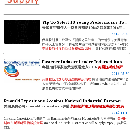
Yfp To Select 10 Young Professionals To Attend Nifmse’16
美國青年扣件人士協會將補助10個名額參加2016年
美國拉斯維加斯螺絲暨機械設備展
2016-06-20
做為拉斯展主辦單位「新興之星計畫」的一部份，美國青年
扣件人士協會(yfp)將選出10位年輕專家補助其參加2016年的
美國拉斯維加斯螺絲暨機械設備展
。這10位獲選者將獲得2
晚免費住宿harrah’s飯店和免費進場參觀展會門票的機會。
yfp協會只會選擇從未參...
Fastener Industry Leader Inducted Into Hall Of Fame; Young Fastener Professional Get Industry Recognition In First-ever Award
年輕扣件專家破天荒獲選進入2016
美國拉斯維加斯螺絲暨機械設備展
2016-05-30
美國拉斯維加斯螺絲暨機械設備展
興奮地宣布將頒發2016名
人堂榮譽給star不銹鋼螺絲公司主席bruce Wheeler先生。該
展會也將把首次年輕扣件專...
Emerald Expositions Acquires National Industrial Fastener & Mill Supply Expo
美國展覽公司emerald Expositions併購
美國拉斯維加斯螺絲暨機械設備展
2015-11-16
Emerald Expositions已併購了jim Bannister先生與mike Mcguire先生共同持有的
美國拉
斯維加斯螺絲暨機械設備展
(national Industrial Fastener & Mill Supply Expo)。拉斯展
自35...