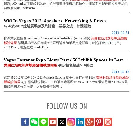
最新j100 Junker可攜式測試台，並現場舉行新機示範操作，測試不同製造商扣件產品的
自鬆脫現象。vibratio...
Wifi In Vegas 2012: Speakers, Networking & Prizes
Wifi於2012拉斯展舉辦系列講座、業界交流、抽獎活動
2012-09-21
扣件業女性協會women In The Fastener Industry（wifi）將於
美國拉斯維加斯螺絲暨機
械設備展
舉辦其第三次的年度wifi系列講座和業界交流活動，時間訂於10/10（三）
2:00 P.m.，地點位在sands Exp...
Vegas Fastener Expo Blows Past 650 Exhibit Spaces In Best Start Since 2008
美國拉斯維加斯螺絲暨機械設備展
初步報名超越650攤位
2012-05-14
預定於2012年10月10~12日在sands Expo展覽中心舉行的第16屆
美國拉斯維加斯螺絲暨
機械設備展
初步報名狀況極佳。主辦單位總經理susan A. Hurley表示這是繼2008年來最
搶眼的初步報名表現，大多數去年參與...
FOLLOW US ON