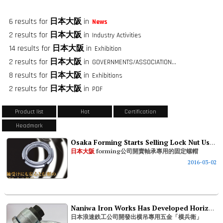
6 results for
日本大阪
in
News
2 results for
日本大阪
in
Industry Activities
14 results for
日本大阪
in
Exhibition
2 results for
日本大阪
in
GOVERNMENTS/ASSOCIATIONS/FASTENER GROUPS
8 results for
日本大阪
in
Exhibitions
2 results for
日本大阪
in
PDF
Product list
Hot
Certification
Headmark
Osaka Forming Starts Selling Lock Nut Used For Bearing
日本大阪
forming公司開賣軸承專用的固定螺帽
2016-03-02
Naniwa Iron Works Has Developed Horizotal Suspension Hardware Used For Bolts
日本浪速鉄工公司開發出横吊專用五金「横兵衛」