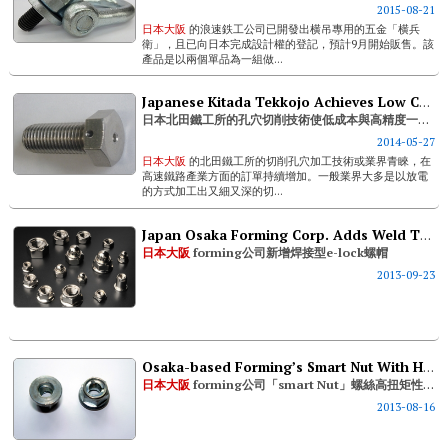
2015-08-21
日本大阪
的浪速鉄工公司已開發出横吊專用的五金「横兵
衛」，且已向日本完成設計權的登記，預計9月開始販售。該
產品是以兩個單品為一組做...
Japanese Kitada Tekkojo Achieves Low Cost & High Precision Simultaneously
日本北田鐵工所的孔穴切削技術使低成本與高精度一舉兩得
2014-05-27
日本大阪
的北田鐵工所的切削孔穴加工技術或業界青睞，在
高速鐵路產業方面的訂單持續增加。一般業界大多是以放電
的方式加工出又細又深的切...
Japan Osaka Forming Corp. Adds Weld Type Nut To Its E-lock Nut Series
日本大阪
forming公司新增焊接型e-lock螺帽
2013-09-23
Osaka-based Forming’s Smart Nut With High Torque Value Certified By The Official Testing Lab
日本大阪
forming公司「smart Nut」螺絲高扭矩性能獲公家實驗機關認證
2013-08-16