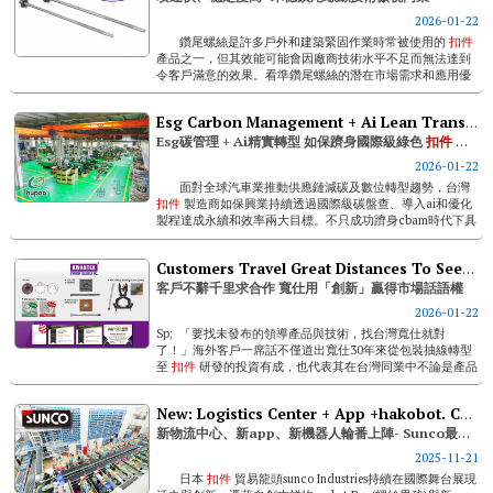
2026-01-22
鑽尾螺絲是許多戶外和建築緊固作業時常被使用的
扣件
產品之一，但其效能可能會因廠商技術水平不足而無法達到
令客戶滿意的效果。看準鑽尾螺絲的潛在市場需求和應用優
勢，擁有豐富螺絲...
Esg Carbon Management + Ai Lean Transformation: Hu Pao Turns Into A World-class Green Fastener Manufacturer
Esg碳管理 + Ai精實轉型 如保躋身國際級綠色
扣件
廠商
2026-01-22
面對全球汽車業推動供應鏈減碳及數位轉型趨勢，台灣
扣件
製造商如保興業持續透過國際級碳盤查、導入ai和優化
製程達成永續和效率兩大目標。不只成功躋身cbam時代下具
備即時戰力的綠...
Customers Travel Great Distances To Seek Cooperation. Kwantex Wins Market Dominance Through Innovation
客戶不辭千里求合作 寬仕用「創新」贏得市場話語權
2026-01-22
Sp; 「要找未發布的領導產品與技術，找台灣寬仕就對
了！」海外客戶一席話不僅道出寬仕30年來從包裝抽線轉型
至
扣件
研發的投資有成，也代表其在台灣同業中不論是產品
開發或技術創新及品牌位階早已是不同水平的存在。 ...
New: Logistics Center + App +hakobot. Cutting-edge Hi-tech Sunco Industries!
新物流中心、新app、新機器人輪番上陣- Sunco最先端科技！
2025-11-21
日本
扣件
貿易龍頭sunco Industries持續在國際舞台展現