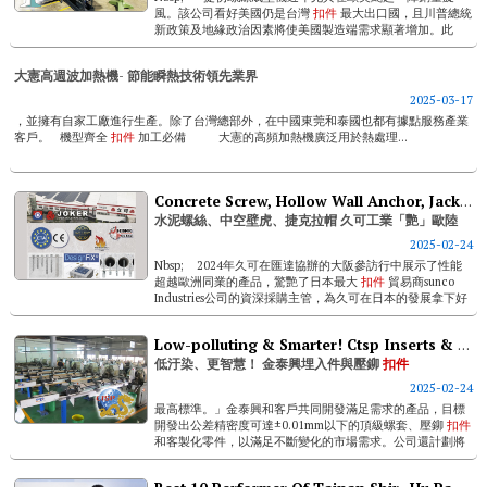
風。該公司看好美國仍是台灣
扣件
最大出口國，且川普總統
新政策及地緣政治因素將使美國製造端需求顯著增加。此
外，歐洲客戶持續發展高值化產品，有助於該公司優化...
大憲高週波加熱機- 節能瞬熱技術領先業界
2025-03-17
，並擁有自家工廠進行生產。除了台灣總部外，在中國東莞和泰國也都有據點服務產業
客戶。 機型齊全
扣件
加工必備 大憲的高頻加熱機廣泛用於熱處理...
Concrete Screw, Hollow Wall Anchor, Jack Nut- Joker Industrial Blows Minds Across Europe
水泥螺絲、中空壁虎、捷克拉帽 久可工業「艷」歐陸
2025-02-24
Nbsp; 2024年久可在匯達協辦的大阪參訪行中展示了性能
超越歐洲同業的產品，驚艷了日本最大
扣件
貿易商sunco
Industries公司的資深採購主管，為久可在日本的發展拿下好
彩頭。今年首季迎來歐洲規模最大的司徒加...
Low-polluting & Smarter! Ctsp Inserts & Self-clinching Fasteners
低汙染、更智慧！ 金泰興埋入件與壓鉚
扣件
2025-02-24
最高標準。」金泰興和客戶共同開發滿足需求的產品，目標
開發出公差精密度可達±0.01mm以下的頂級螺套、壓鉚
扣件
和客製化零件，以滿足不斷變化的市場需求。公司還計劃將
ai和機器學習工具納入製程，建立需求預測與智慧製造。
&nbs...