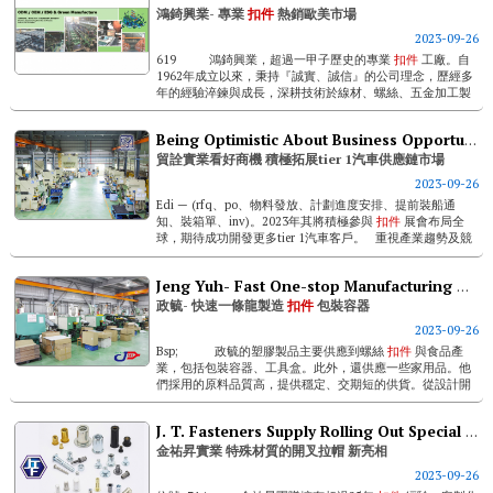
鴻錡興業- 專業
扣件
熱銷歐美市場
2023-09-26
619 鴻錡興業，超過一甲子歷史的專業
扣件
工廠。自
1962年成立以來，秉持『誠實、誠信』的公司理念，歷經多
年的經驗淬鍊與成長，深耕技術於線材、螺絲、五金加工製
造等...
Being Optimistic About Business Opportunities, Mao Chuan Expands Aggressively Into T1 Automotive Supply Chain
貿詮實業看好商機 積極拓展tier 1汽車供應鏈市場
2023-09-26
Edi — (rfq、po、物料發放、計劃進度安排、提前裝船通
知、裝箱單、inv)。2023年其將積極參與
扣件
展會布局全
球，期待成功開發更多tier 1汽車客戶。 重視產業趨勢及競
爭力 打造esg綠...
Jeng Yuh- Fast One-stop Manufacturing Of Fastener Packaging Containers
政毓- 快速一條龍製造
扣件
包裝容器
2023-09-26
Bsp; 政毓的塑膠製品主要供應到螺絲
扣件
與食品產
業，包括包裝容器、工具盒。此外，還供應一些家用品。他
們採用的原料品質高，提供穩定、交期短的供貨。從設計開
發、生產...
J. T. Fasteners Supply Rolling Out Special Material Plus Nuts
金祐昇實業 特殊材質的開叉拉帽 新亮相
2023-09-26