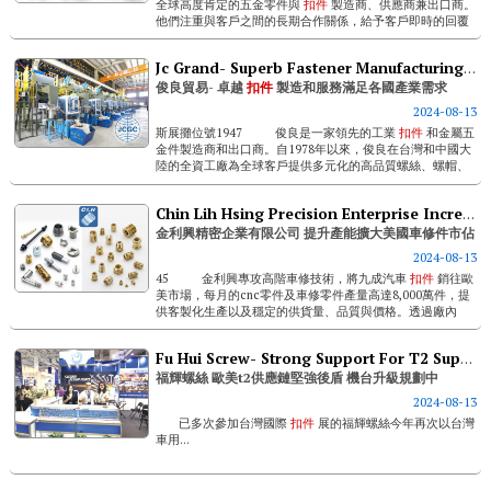
全球高度肯定的五金零件與
扣件
製造商、供應商兼出口商。
他們注重與客戶之間的長期合作關係，給予客戶即時的回覆
與處理，秉持著與客戶共同解決並給予完善負責的...
Jc Grand- Superb Fastener Manufacturing & Service Meet Global Industry Demands
俊良貿易- 卓越
扣件
製造和服務滿足各國產業需求
2024-08-13
斯展攤位號1947 俊良是一家領先的工業
扣件
和金屬五
金件製造商和出口商。自1978年以來，俊良在台灣和中國大
陸的全資工廠為全球客戶提供多元化的高品質螺絲、螺帽、
螺栓...
Chin Lih Hsing Precision Enterprise Increases Production Capacity To Expand U.s. Auto Repair Parts Market Share
金利興精密企業有限公司 提升產能擴大美國車修件市佔
2024-08-13
45 金利興專攻高階車修技術，將九成汽車
扣件
銷往歐
美市場，每月的cnc零件及車修零件產量高達8,000萬件，提
供客製化生產以及穩定的供貨量、品質與價格。透過廠內
20...
Fu Hui Screw- Strong Support For T2 Supply Chains In Europe And The U.s., With Machine Upgrades In The Pipeline
福輝螺絲 歐美t2供應鏈堅強後盾 機台升級規劃中
2024-08-13
已多次參加台灣國際
扣件
展的福輝螺絲今年再次以台灣
車用...