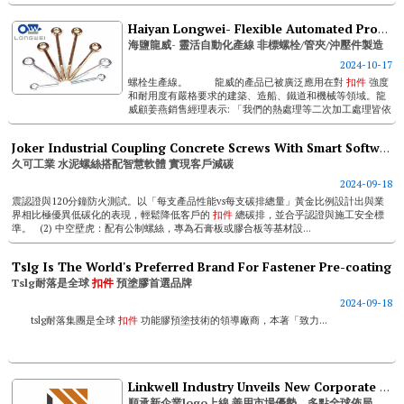
藥錠等跨領域的檢測。發表會吸引了200多人前來觀看實機
演示，見證精湛自主...
Haiyan Longwei- Flexible Automated Production & Non-standard Bolts/ Pipe Clamps/ Stamping Parts Manufacture
海鹽龍威- 靈活自動化產線 非標螺栓/管夾/沖壓件製造
2024-10-17
螺栓生產線。 龍威的產品已被廣泛應用在對
扣件
強度
和耐用度有嚴格要求的建築、造船、鐵道和機械等領域。龍
威顧姜燕銷售經理表示: 「我們的熱處理等二次加工處理皆依
國際標準...
Joker Industrial Coupling Concrete Screws With Smart Software To Help Clients Attain Carbon Reduction
久可工業 水泥螺絲搭配智慧軟體 實現客戶減碳
2024-09-18
震認證與120分鐘防火測試。以「每支產品性能vs每支碳排總量」黃金比例設計出與業
界相比極優異低碳化的表現，輕鬆降低客戶的
扣件
總碳排，並合乎認證與施工安全標
準。 (2) 中空壁虎：配有公制螺絲，專為石膏板或膠合板等基材設...
Tslg Is The World's Preferred Brand For Fastener Pre-coating
Tslg耐落是全球
扣件
預塗膠首選品牌
2024-09-18
tslg耐落集團是全球
扣件
功能膠預塗技術的領導廠商，本著「致力...
Linkwell Industry Unveils New Corporate Logo; Expanding Global Presence With Market Strengths
順承新企業logo上線 善用市場優勢，多點全球佈局