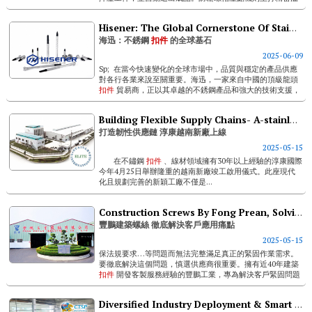
控系統，控制液壓油溫於33至36度，避免環境...
Hisener: The Global Cornerstone Of Stainless Steel Fasteners
海迅：不銹鋼
扣件
的全球基石
2025-06-09
Sp; 在當今快速變化的全球市場中，品質與穩定的產品供應
對各行各業來說至關重要。海迅，一家來自中國的頂級龍頭
扣件
貿易商，正以其卓越的不銹鋼產品和強大的技術支援，
成為海外各國穩固重大基礎建設、民生設施與工業設施不可
或缺的基石。 ...
Building Flexible Supply Chains- A-stainless Adds New Vietnam Factory
打造韌性供應鏈 淳康越南新廠上線
2025-05-15
在不鏽鋼
扣件
、線材領域擁有30年以上經驗的淳康國際
今年4月25日舉辦隆重的越南新廠竣工啟用儀式。此座現代
化且規劃完善的新穎工廠不僅是...
Construction Screws By Fong Prean, Solving The Real Pain Points In Fastening For Customers
豐鵬建築螺絲 徹底解決客戶應用痛點
2025-05-15
保法規要求…等問題而無法完整滿足真正的緊固作業需求。
要徹底解決這個問題，慎選供應商很重要。擁有近40年建築
扣件
開發客製服務經驗的豐鵬工業，專為解決客戶緊固問題
而生。在堅強具經驗的研發團隊努力下，近幾年不斷協助歐
美日等25國客戶開發...
Diversified Industry Deployment & Smart Manufacturing Drive Ctsp’s Global Market Expansion