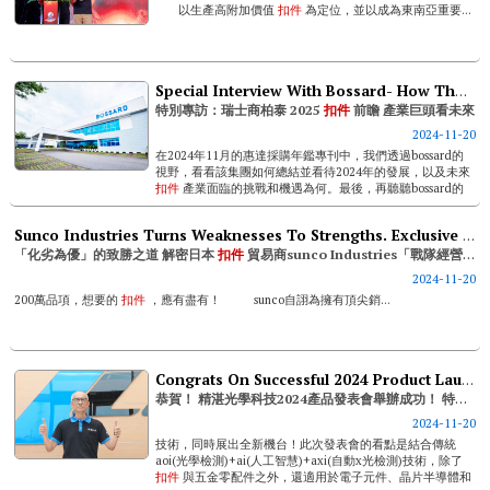
以生產高附加價值
扣件
為定位，並以成為東南亞重要...
Special Interview With Bossard- How The Fastener Giant Sees The Fastening Future In 2025
特別專訪：瑞士商柏泰 2025
扣件
前瞻 產業巨頭看未來
2024-11-20
在2024年11月的惠達採購年鑑專刊中，我們透過bossard的
視野，看看該集團如何總結並看待2024年的發展，以及未來
扣件
產業面臨的挑戰和機遇為何。最後，再聽聽bossard的
最新動向以及如何藉此保持市場領先地位。 ...
Sunco Industries Turns Weaknesses To Strengths. Exclusive Scoop On Industry Leading Trade Squad Of Japanese Fastener Trader
「化劣為優」的致勝之道 解密日本
扣件
貿易商sunco Industries「戰隊經營術」
2024-11-20
200萬品項，想要的
扣件
，應有盡有！ sunco自詡為擁有頂尖銷...
Congrats On Successful 2024 Product Launch Of Ching Chan Optical Technology (ccm)! Special Interview With General Manager Thomas Chou
恭賀！ 精湛光學科技2024產品發表會舉辦成功！ 特別專訪： 周毓誠總經理
2024-11-20
技術，同時展出全新機台！此次發表會的看點是結合傳統
aoi(光學檢測)+ai(人工智慧)+axi(自動x光檢測)技術，除了
扣件
與五金零配件之外，還適用於電子元件、晶片半導體和