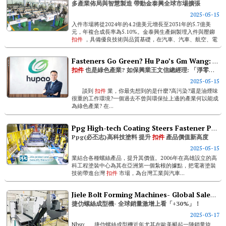
多產業佈局與智慧製造 帶動金泰興全球市場擴張
2025-05-15
入件市場將從2024年的4.2億美元增長至2031年的5.7億美
元，年複合成長率為5.10%。金泰興生產銅製埋入件與壓鉚
扣件
，具備優良技術與品質基礎，在汽車、汽車、航空、電
子、電信、建築及國防等多個產業中開拓國際市場。 ...
Fasteners Go Green? Hu Pao’s Gm Wang: “net Zero” Is An Opportunity For Fasteners To Be Redefined
扣件
也是綠色產業? 如保興業王文信總經理: 「淨零減碳」是
2025-05-15
談到
扣件
業，你最先想到的是什麼?高污染?還是油煙味
很重的工作環境?一個過去不曾與環保扯上邊的產業何以能成
為綠色產業? 在...
Ppg High-tech Coating Steers Fastener Product Value To New Heights
Ppg(必丕志)高科技塗料 提升
扣件
產品價值新高度
2025-05-15
業結合各種螺絲產品，提升其價值。2006年在高雄設立的高
科工程塗裝中心為其在亞洲第一個紮根的據點，把電著塗裝
技術帶進台灣
扣件
市場，為台灣工業與汽車...
Jiele Bolt Forming Machines- Global Sales Expected To Surge By 30%!
捷仂螺絲成型機- 全球銷量激增上看「+30%」！
2025-03-17
Nbsp; 捷仂螺絲成型機近年尤其在歐美颳起一陣銷量旋