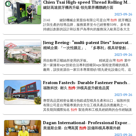
Chien Tsai High-speed Thread Rolling Machine Upgraded Again Featuring Industry-leading Hmi
鍵財高速搓牙機再升級 領先業界機聯網介面
2023-09-26
2141 鍵財機械企業股份有限公司是台灣
扣件
搓牙機設
計與生產的領導品牌，服務業界至今已經整整50年。多年來
持續以創新的設計和以客戶為導向的服務深入歐美亞各大主
流...
Jieng Beeing- “multi-patent Dies” Innovator Offering “one-stop Purchase”
精斌企業-「一次性購足」、 「多專利」模具研發創新者
2023-09-26
用自動導正螺絲所使用的牙板。 精斌是台灣
扣件
業中
第一家擁有wpc技術合法專利授權與wpc製程使用權的模具
廠商，該技術源自一家日本專業噴砂/噴丸硬化設備公司。這
種『金...
Fratom Fastech- Durable Fastener Punches & Dies Improve Forging Quality
福敦科技- 耐久
扣件
沖模具提升鍛造品質
2023-09-26
專營高品質精密金屬冷熱鍛成型模具生產和出口，福敦科技
有限公司是台灣最專業的全方位工模具產品供應廠商之一。
其長期與國際知名
扣件
製造商和工模具經銷商的合作經驗讓
其有足夠能力技術來滿足客戶在各式...
Dagan International- Professional Export & Sales Of Taiwan's High Quality Fastener Machines And Dies
美達斯企業- 台灣高質
扣件
設備和模具專業外銷
2023-09-26