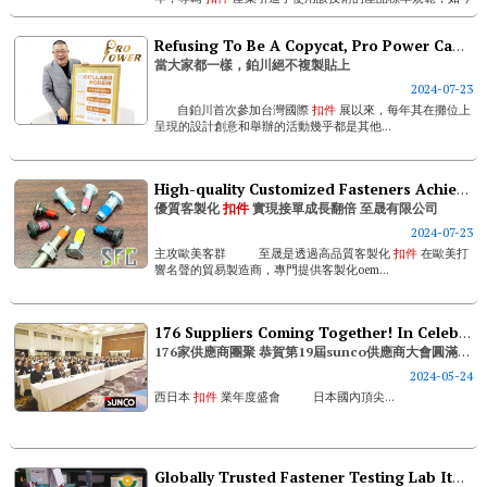
此技術已在建築...
Refusing To Be A Copycat, Pro Power Can Always Surprise Everyone With Creative Ideas
當大家都一樣，鉑川絕不複製貼上
2024-07-23
自鉑川首次參加台灣國際
扣件
展以來，每年其在攤位上
呈現的設計創意和舉辦的活動幾乎都是其他...
High-quality Customized Fasteners Achieving Doubled Order Growth- Supreme Fastener Corp.
優質客製化
扣件
實現接單成長翻倍 至晟有限公司
2024-07-23
主攻歐美客群 至晟是透過高品質客製化
扣件
在歐美打
響名聲的貿易製造商，專門提供客製化oem...
176 Suppliers Coming Together! In Celebration Of Success At 19th Sunco-kai (general Assembly)
176家供應商團聚 恭賀第19屆sunco供應商大會圓滿成功！
2024-05-24
西日本
扣件
業年度盛會 日本國內頂尖...
Globally Trusted Fastener Testing Lab Itac Laboratory Creates A Win-win Between Overseas Clients And Manufacturers