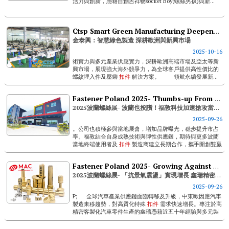
活力與創新，憑藉自創吉祥物socket Boy(螺絲男孩)與新...
Ctsp Smart Green Manufacturing Deepens Roots In Europe & Emerging Markets
金泰興：智慧綠色製造 深耕歐洲與新興市場
2025-10-16
術實力與多元產業供應實力，深耕歐洲高端市場及亞太等新
興市場，展現強大海外競爭力，為全球客戶提供高性價比的
螺紋埋入件及壓鉚
扣件
解決方案。 領航永續發展新...
Fastener Poland 2025- Thumbs-up From Poland! Fratom Fastech Accelerates Expansion In The Polish Market
2025波蘭螺絲展- 波蘭也按讚！福敦科技加速搶攻當地市場
2025-09-26
。公司也積極參與當地展會，增加品牌曝光，穩步提升市占
率。福敦結合自身成熟技術與彈性供應鏈，期待與更多波蘭
當地終端使用者及
扣件
製造商建立長期合作，攜手開創雙贏
未來！ 福敦聯絡人: 劉聖龑 Thomas Liu Em...
Fastener Poland 2025- Growing Against Economic Fluctuations, Mac Precision Hardware Secures Opportunities In Poland
2025波蘭螺絲展- 「抗景氣震盪」實現增長 鑫瑞精密工業卡位波蘭商機
2025-09-26
P; 全球汽車產業供應鏈面臨轉移及升級，中東歐因應汽車
製造東移趨勢，對高質化特殊
扣件
需求快速增長。專注於高
精密客製化汽車零件生產的鑫瑞憑藉近五十年經驗與多元製
程整合技術，積極拓展中東歐客戶。 &nb...