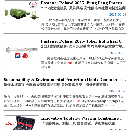
Fastener Poland 2025- Biing Feng Enterprise Advances Into Poland With High Cost-performance Cold Forging Machines
2025波蘭螺絲展- 秉鋒興業 高性價比冷鍛設備挺進波蘭
2025-09-26
此次參展特別鎖定中東歐汽車、建築、家具及航太
扣
件
製造商，期望與上下游廠商建立合作關係。公司對合作模
式持開放態度，既歡迎終端直接用戶，也歡迎通路貿易商及
經銷商展開多元合作...
Fastener Poland 2025- Joker Industrial Concrete Anchor Capturing Central / Eastern Europe Reconstruction Opportunities
2025波蘭螺絲展- 久可水泥壁虎 布局中東歐重建市場新機遇
2025-09-26
隨著歐洲基礎建設重心東移，加上烏俄戰爭帶來的龐大
重建需求，中東歐
扣件
市場正迎來前所未有的商機。久可工
業深耕...
Sustainability & Environmental Protection Holds Dominance: Bi-mirth Deploys In Low-carbon Product Market
環保永續當道 吉瞬布局低碳產品市場 首波泰國考察，海外設廠有譜?
2025-09-26
潛力，今年8月中，吉瞬管理團隊特別飛往東南亞產業製造重鎮之一的泰國南部春武里
府進行為期5日的考察，並特別選定已有多家台資
扣件
同業進駐的品通(pinthong)工業
區和安美德(amata)工業園區作為參訪重點。此次考察參訪了華祺集團旗下dura ...
Innovative Tools By Waywin Combining Quality, Functionality, And New Technologies
「唯勝貿易」創新工具 整合品質、功能和新技術
2025-08-15