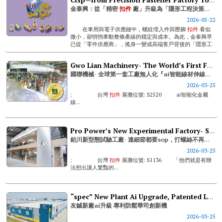
金泰興：從「精密
扣件
廠」升級為「隱形工程決策夥伴」
2026-05-22
在車用與電子供應鏈中，螺紋埋入件與壓鉚
扣件
看似
微小，卻悄悄牽動整條產線的穩定與成本。為此，金泰興早
已從「零件供應商」，搖身一變成高端客戶背後的「隱形工
程決策夥伴」...
Gwo Lian Machinery- The World’s First Fully Unmanned Factory For Ai-intelligent Wire Drawing Production
國聯機械- 全球第一套工廠無人化『ai智能線材伸線智慧工廠』
2026-03-25
; 台灣
扣件
展攤位號: S2520 ai智能化金屬
線...
Pro Power’s New Experimental Factory- Sops For Even The Smallest Details;no More Reliance On Master Craftsmen
鉑川新型態試驗工廠- 連細節都要sop，打螺絲不再靠「老師傅秘方」
2026-03-25
; 台灣
扣件
展攤位號: S1136 「他們就是有辦
法想出讓人驚豔的...
“spec” New Plant Ai Upgrade, Patented Lock Washer Unlocks New Opportunities
友鋮新廠ai升級 專利防鬆華司創新機
2026-03-25