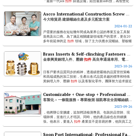
「最新一代aoi
扣件
篩選設備」結合最新ai科技，為智慧化
檢測打開新疆界，成為吸引所有目光的焦點！它主打以下6大
超強功能。 ...
Ascco International Construction Screw Manufacturing And Diversified Supporting Solutions
今大唯貿易 建築螺絲生產及多元配套方案
2024-01-22
戶需要的服務在短短幾年間成為業界公認的專業五金工具製
造商及出口商。為了滿足相關建築領域客戶的需求，更在20
多年前延伸跨足
扣件
領域，除了主力供應水泥螺絲、塑板螺
絲、乾牆螺絲、木螺絲、攻牙螺絲、甲板螺絲、自鑽螺絲、
機械螺絲、鐵釘螺絲、高低牙螺絲等常...
Brass Inserts & Self-clinching Fasteners By Ctsp- High Yield Rate Passes Automotive And Electronic Component Market Requirements
金泰興黃銅埋入件、壓鉚
扣件
高良率通過車用、電子零件市場苛求
2023-10-26
日客戶要求品質同步的精神，透過縝密嚴格的品質管控策略
和高端成熟的加工技術，生產出各式品質卓越的標準和特殊
黃銅埋入件、壓鉚
扣件
以及客製化零件。團隊努力追求接近
0ppm的超高產品良率，不僅為其取得iso 9001品質管理系統
和iatf 16949汽...
Customizable + One-stop + Professional Inspection; Fu Kai Locks On Total Fastening Solutions
客製化 + 一條龍服務 + 專業檢測 福凱專攻全面螺絲鎖付解決方案
2023-09-26
，他將辦公室擴建，追加聘請檢測專員、包裝的品管師、現
場師傅，並進行人才培訓。同時，他的產品線也在持續擴
張。他表示，要進入
扣件
產業並不是容易的事，他與員工之
間的互動就像團隊夥伴，不吝嗇將...
Soon Port International- Professional Fasteners Well Received In European And U.s. Markets