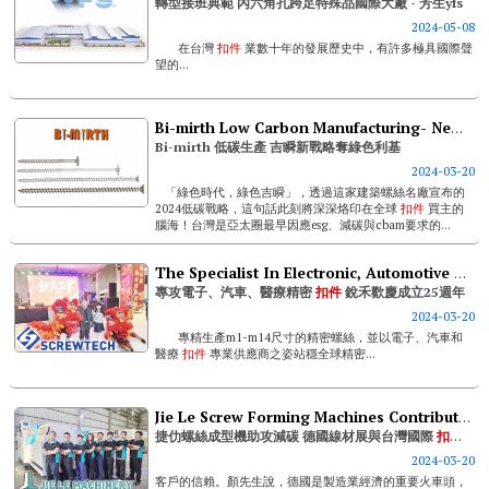
轉型接班典範 內六角孔跨足特殊品國際大廠 - 芳生yfs
2024-05-08
在台灣
扣件
業數十年的發展歷史中，有許多極具國際聲
望的...
Bi-mirth Low Carbon Manufacturing- New Tactic For Green Niche
Bi-mirth 低碳生產 吉瞬新戰略奪綠色利基
2024-03-20
「綠色時代，綠色吉瞬」，透過這家建築螺絲名廠宣布的
2024低碳戰略，這句話此刻將深深烙印在全球
扣件
買主的
腦海！台灣是亞太圈最早因應esg、減碳與cbam要求的...
The Specialist In Electronic, Automotive And Medical Precision Fasteners: Screwtech Celebrates The 25th Anniversary
專攻電子、汽車、醫療精密
扣件
銳禾歡慶成立25週年
2024-03-20
專精生產m1-m14尺寸的精密螺絲，並以電子、汽車和
醫療
扣件
專業供應商之姿站穩全球精密...
Jie Le Screw Forming Machines Contribute To Carbon Reduction; Showcase Upcoming At Wire Düsseldorf & Fastener Taiwan 2024
捷仂螺絲成型機助攻減碳 德國線材展與台灣國際
扣件
展
2024-03-20
客戶的信賴。顏先生說，德國是製造業經濟的重要火車頭，