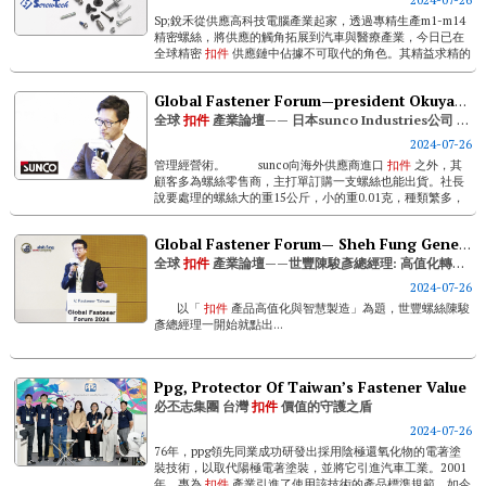
Sp;銳禾從供應高科技電腦產業起家，透過專精生產m1-m14
精密螺絲，將供應的觸角拓展到汽車與醫療產業，今日已在
全球精密
扣件
供應鏈中佔據不可取代的角色。其精益求精的
技術以及提供給廣大客戶群的a+級服務，獲得歐美客戶的盛
讚與長年合作的意願。在今年...
Global Fastener Forum—president Okuyama Of Sunco Industries (japan): Technological Innovation In Fastening Systems And Current International Market Trends
全球
扣件
產業論壇—— 日本sunco Industries公司 奧山淑英社長： 全球關注的物流創新技術
2024-07-26
管理經營術。 sunco向海外供應商進口
扣件
之外，其
顧客多為螺絲零售商，主打單訂購一支螺絲也能出貨。社長
說要處理的螺絲大的重15公斤，小的重0.01克，種類繁多，
總...
Global Fastener Forum— Sheh Fung General Manager Kent Chen: High-value Transformation And Green Manufacturing Are Future Trends
全球
扣件
產業論壇——世豐陳駿彥總經理: 高值化轉型， 綠色製造是未來趨勢
2024-07-26
以「
扣件
產品高值化與智慧製造」為題，世豐螺絲陳駿
彥總經理一開始就點出...
Ppg, Protector Of Taiwan’s Fastener Value
必丕志集團 台灣
扣件
價值的守護之盾
2024-07-26
76年，ppg領先同業成功研發出採用陰極還氧化物的電著塗
裝技術，以取代陽極電著塗裝，並將它引進汽車工業。2001
年，專為
扣件
產業引進了使用該技術的產品標準規範，如今