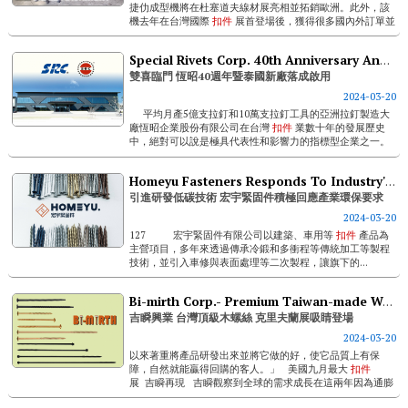
捷仂成型機將在杜塞道夫線材展亮相並拓銷歐洲。此外，該
機去年在台灣國際
扣件
展首登場後，獲得很多國內外訂單並
打響知名度，因此捷仂今年將再度參展並將攤位面積再加
倍！ &nb...
Special Rivets Corp. 40th Anniversary And New Plant Opening In Thailand
雙喜臨門 恆昭40週年暨泰國新廠落成啟用
2024-03-20
平均月產5億支拉釘和10萬支拉釘工具的亞洲拉釘製造大
廠恆昭企業股份有限公司在台灣
扣件
業數十年的發展歷史
中，絕對可以說是極具代表性和影響力的指標型企業之一。
在張益在董事長和張志豪總經理親力親為的領導下近期可...
Homeyu Fasteners Responds To Industry's Environmental Requirements With The Introduction Of Low Carbon Technologies
引進研發低碳技術 宏宇緊固件積極回應產業環保要求
2024-03-20
127 宏宇緊固件有限公司以建築、車用等
扣件
產品為
主營項目，多年來透過傳承冷鍛和多衝程等傳統加工等製程
技術，並引入車修與表面處理等二次製程，讓旗下的...
Bi-mirth Corp.- Premium Taiwan-made Wood Screws To Catch Eyes At Fastener Fair Usa
吉瞬興業 台灣頂級木螺絲 克里夫蘭展吸睛登場
2024-03-20
以來著重將產品研發出來並將它做的好，使它品質上有保
障，自然就能贏得回購的客人。」 美國九月最大
扣件
展 吉瞬再現 吉瞬觀察到全球的需求成長在這兩年因為通膨
的衝擊而較趨緩。目...