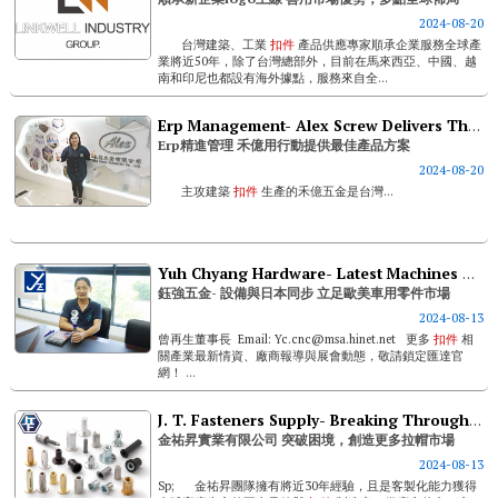
2024-08-20
台灣建築、工業
扣件
產品供應專家順承企業服務全球產
業將近50年，除了台灣總部外，目前在馬來西亞、中國、越
南和印尼也都設有海外據點，服務來自全...
Erp Management- Alex Screw Delivers The Best Product Solutions
Erp精進管理 禾億用行動提供最佳產品方案
2024-08-20
主攻建築
扣件
生產的禾億五金是台灣...
Yuh Chyang Hardware- Latest Machines From Japan And Firm Presence In European And U.s. Auto Parts Market
鈺強五金- 設備與日本同步 立足歐美車用零件市場
2024-08-13
曾再生董事長 Email: Yc.cnc@msa.hinet.net 更多
扣件
相
關產業最新情資、廠商報導與展會動態，敬請鎖定匯達官
網！ ...
J. T. Fasteners Supply- Breaking Through Difficulties And Creating A Bigger Rivet Nut Market
金祐昇實業有限公司 突破困境，創造更多拉帽市場
2024-08-13
Sp; 金祐昇團隊擁有將近30年經驗，且是客製化能力獲得