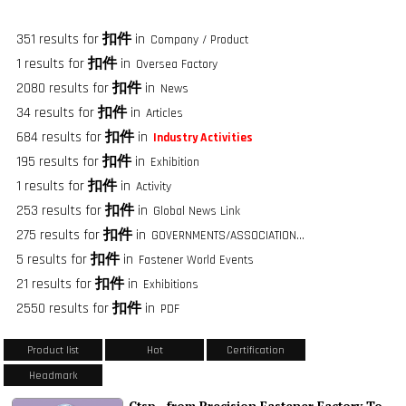
351 results for
扣件
in
Company / Product
1 results for
扣件
in
Oversea Factory
2080 results for
扣件
in
News
34 results for
扣件
in
Articles
684 results for
扣件
in
Industry Activities
195 results for
扣件
in
Exhibition
1 results for
扣件
in
Activity
253 results for
扣件
in
Global News Link
275 results for
扣件
in
GOVERNMENTS/ASSOCIATIONS/FASTENER GROUPS
5 results for
扣件
in
Fastener World Events
21 results for
扣件
in
Exhibitions
2550 results for
扣件
in
PDF
Product list
Hot
Certification
Headmark
Ctsp—from Precision Fastener Factory To Invisible Engineering Decision Partner