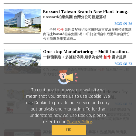
支持他的發明構想，讓他學習螺絲生產技術。也正是此契
機，讓他了解某些螺絲產品在生產過程...
Bossard Taiwan Branch New Plant Inauguration
Bossard柏泰集團 台灣分公司新廠落成
2023-09-26
全球
扣件
緊固裝配技術及相關解決方案及服務領導供應
商瑞士bossard柏泰集團8月10日於台灣台中后里舉辦台灣分
公司新廠啟用剪綵典...
One-stop Manufacturing + Multi-locations Linkwell Industry - Reliable Support For Global Fastener Demand
一條龍製造 + 多據點佈局 順承為全球
扣件
需求提供可靠後盾
2023-08-22
G Process) 身為台灣早期開業的
扣件
貿易商之一，順
承成功跨足...
To continue to browse our website will
New Product! King Yuan Dar Releases “cyclic Continuous Vacuum High-temperature Sintering Furnace”
mean that you agree us to use Cookie. We
新發表! 金元達「循環連續式真空高溫燒結爐」
use Cookie to provide our service and carry
2023-08-22
out analysis and marketing. To further
燒結爐」，不僅導入更多優異功能，設計上也以節能減碳的
概念為開發基礎，預期將可為全球有產品熱處理需求的產業
understand how we use Cookie, please
(例如: 螺絲
扣件
、工業零組件、粉末冶金…等)創造出更讓
refer to our
Privacy Policy
.
人驚豔的生產效率和產品品質。 節能減碳、高...
OK
高雄燕之巢扶輪社18週年慶 恭喜！ 泓盛興業 陳清泉董事長榮任新社長