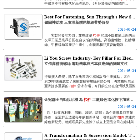
中締造不可被取代的品牌地位。6月位於高雄的國際性...
Best For Fastening, Sun Through's New Self-drilling Screw Makes Its Debut
鎖固神助攻 三友璟新鑽尾螺絲蓄勢待發
2024-05-24
客製開發能力強，並在建築
扣件
領域不斷推陳出新的三
友璟工業是業界公認在自攻/自鑽螺絲、高強度螺栓、乾牆螺
絲、甲板螺絲等產品生產中，創新度和品質皆能緊跟...
Li You Screw Industry- Key Pillar For Electric Scooters & Automotive Supply Chain
立侑高精密螺絲 電動機車與汽車供應鏈的關鍵支柱
2024-05-24
持續擴大產能，除了在馬來西亞檳城設有生產據點，還在
2020年擴編成立了廣振豐精密螺絲有限公司，將業務拓展至
亞洲許多重要的
扣件
需求市場，今日的立侑在台灣以及國際
上都已是公認的高品質合作夥伴。 多材質、多品項、 高
客...
金冠群全自動脫油機 為
扣件
工廠綠色進化按下加速鍵 綠色
2024-05-24
以「回收再利用、節能、減碳、環保」為企業形象與事業
路線，金冠群正透過每年的創新研發，引領台灣
扣件
業走向
綠色新紀元。總經理吳祥先生除了成立上冠品公司在線材與
螺絲製造領域中累積數十年經驗，並新推出高強度耐腐不銹
鋼螺絲之外...
A Transformation & Succession Model: The Int’l Manufacturer Extending From Socket Screws To Special Products- Fang Sheng Screw (yfs)