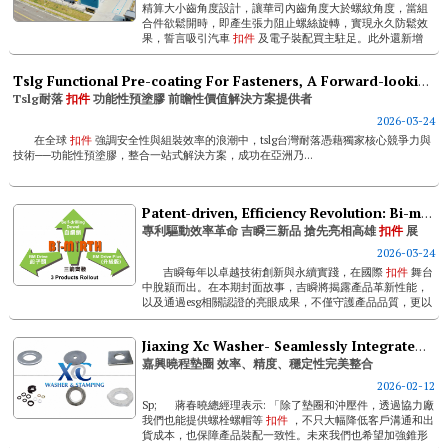
精算大小齒角度設計，讓華司內齒角度大於螺紋角度，當組
合件欲鬆開時，即產生張力阻止螺絲旋轉，實現永久防鬆效
果，誓言吸引汽車
扣件
及電子裝配買主駐足。此外還新增
vmi庫存管理服務，幫客戶縮短交期、降低庫存成本。友鋮
擅長處理每個圖面或樣品的特殊產品，管...
Tslg Functional Pre-coating For Fasteners, A Forward-looking Value Solution Provider
Tslg耐落
扣件
功能性預塗膠 前瞻性價值解決方案提供者
2026-03-24
在全球
扣件
強調安全性與組裝效率的浪潮中，tslg台灣耐落憑藉獨家核心競爭力與
技術──功能性預塗膠，整合一站式解決方案，成功在亞洲乃...
Patent-driven, Efficiency Revolution: Bi-mirth To Unveil 3 Products At Fastener Taiwan
專利驅動效率革命 吉瞬三新品 搶先亮相高雄
扣件
展
2026-03-24
吉瞬每年以卓越技術創新與永續實踐，在國際
扣件
舞台
中脫穎而出。在本期封面故事，吉瞬將揭露產品革新性能，
以及通過esg相關認證的亮眼成果，不僅守護產品品質，更以
「人本」...
Jiaxing Xc Washer- Seamlessly Integrated Efficiency, Precision, And Stability
嘉興曉程墊圈 效率、精度、穩定性完美整合
2026-02-12
Sp; 蔣春曉總經理表示: 「除了墊圈和沖壓件，透過協力廠
我們也能提供螺栓螺帽等
扣件
，不只大幅降低客戶溝通和出
貨成本，也保障產品裝配一致性。未來我們也希望加強錐形