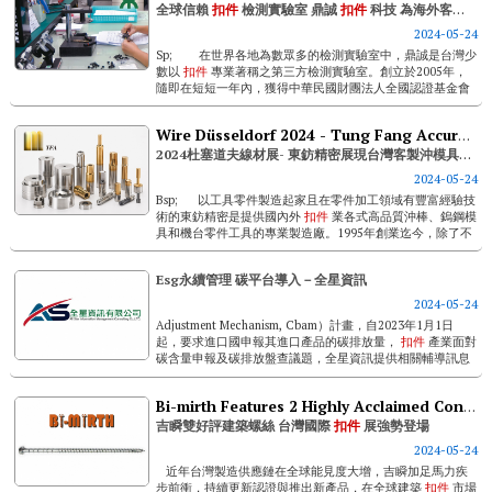
全球信賴
扣件
檢測實驗室 鼎誠
扣件
科技 為海外客戶與台灣製造商開創雙贏契機
2024-05-24
Sp; 在世界各地為數眾多的檢測實驗室中，鼎誠是台灣少
數以
扣件
專業著稱之第三方檢測實驗室。創立於2005年，
隨即在短短一年內，獲得中華民國財團法人全國認證基金會
(taf)的iso/ ...
Wire Düsseldorf 2024 - Tung Fang Accuracy Demonstrates Taiwan's Custom Punches & Dies Craftsmanship
2024杜塞道夫線材展- 東鈁精密展現台灣客製沖模具工藝
2024-05-24
Bsp; 以工具零件製造起家且在零件加工領域有豐富經驗技
術的東鈁精密是提供國內外
扣件
業各式高品質沖棒、鎢鋼模
具和機台零件工具的專業製造廠。1995年創業迄今，除了不
斷鑽研沖模具的技術和設計外，也以卓越耐用...
Esg永續管理 碳平台導入－全星資訊
2024-05-24
Adjustment Mechanism, Cbam）計畫，自2023年1月1日
起，要求進口國申報其進口產品的碳排放量，
扣件
產業面對
碳含量申報及碳排放盤查議題，全星資訊提供相關輔導訊息
及數位軟體工具，協助企業遵循法規，建置彈性及有效體系
與平台，...
Bi-mirth Features 2 Highly Acclaimed Construction Screws At Taiwan International Fastener Show
吉瞬雙好評建築螺絲 台灣國際
扣件
展強勢登場
2024-05-24
近年台灣製造供應鏈在全球能見度大增，吉瞬加足馬力疾
步前衝，持續更新認證與推出新產品，在全球建築
扣件
市場