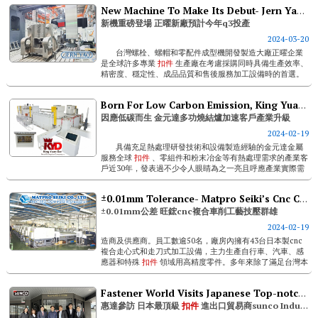
New Machine To Make Its Debut- Jern Yao's New Plant Expected To Start Production In Q3 This Year
新機重磅登場 正曜新廠預計今年q3投產
2024-03-20
台灣螺栓、螺帽和零配件成型機開發製造大廠正曜企業
是全球許多專業
扣件
生產廠在考慮採購同時具備生產效率、
精密度、穩定性、成品品質和售後服務加工設備時的首選。
平均上百台的年產能，為...
Born For Low Carbon Emission, King Yuan Dar Multifunctional Sintering Furnace Accelerates Customers’ Industrial Upgrade
因應低碳而生 金元達多功燒結爐加速客戶產業升級
2024-02-19
具備充足熱處理研發技術和設備製造經驗的金元達金屬
服務全球
扣件
、零組件和粉末冶金等有熱處理需求的產業客
戶近30年，發表過不少令人眼睛為之一亮且呼應產業實際需
求的創新產品，包括ai連續...
±0.01mm Tolerance- Matpro Seiki’s Cnc Composite Turning Technology Outshines Industry Peers
±0.01mm公差 旺鋐cnc複合車削工藝技壓群雄
2024-02-19
造商及供應商。員工數逾50名，廠房內擁有43台日本製cnc
複合走心式和走刀式加工設備，主力生產自行車、汽車、感
應器和特殊
扣件
領域用高精度零件。多年來除了滿足台灣本
地市場的客戶需求外，服務觸角也延伸至美國、歐洲和日本
等先進市場客戶，平均年銷售規模...
Fastener World Visits Japanese Top-notch Fastener Importer & Exporter Sunco Industries. Interview With President & Ceo Yoshihide Okuyama
惠達參訪 日本最頂級
扣件
進出口貿易商sunco Industries 專訪社長 奧山淑英先生