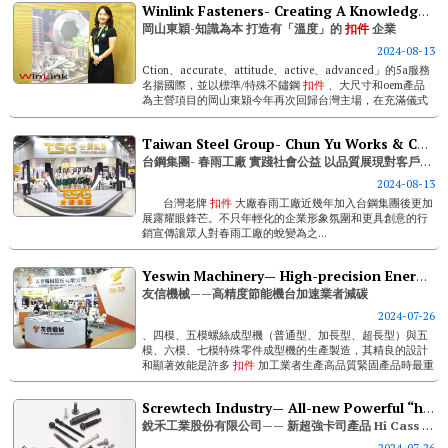
Winlink Fasteners- Creating A Knowledge-based “client-centric” Fastener Enterprise
岡山東穎-知識為本 打造有「溫度」的
扣件
企業
2024-08-13
Ction、accurate、attitude、active、advanced」的5a服務
名揚國際，並以標準/特殊不鏽鋼
扣件
、大尺寸和oem產品
為主營項目的岡山東穎今年再次回歸台灣主場，在充滿儀式
感的台灣國際...
Taiwan Steel Group- Chun Yu Works & Co., Ltd. Realizing Social Welfare And Demonstrating Commitment To Customers Through Quality
台鋼集團- 春雨工廠 實踐社會公益 以品質展現對客戶承諾
2024-08-13
台灣老牌
扣件
大廠春雨工廠近幾年加入台鋼集團後更加
展露耀眼鋒芒。不只年輕化的企業形象氛圍和更具創意的行
銷宣傳讓眾人對春雨工廠的蛻變為之...
Yeswin Machinery— High-precision Energy-saving Machines Accelerate Carbon Reduction In The Industry
友信機械——高精度節能機台加速業者減碳
2024-07-26
、四模、五模螺絲成型機（普通型、加長型、超長型）與五
模、六模、七模特殊零件成型機的生產製造，其精良的設計
和顯著效能是許多
扣件
加工業者生產高品質緊固產品時最重
要的關鍵。獲得廣大產業認可的技術和機械耐用度也讓友信
在今年高雄的...
Screwtech Industry— All-new Powerful “hi Cass” To Be Unveiled This October
銳禾工業股份有限公司—— 新超強卡司產品 Hi Cass 今年十月將盛大亮相
2024-07-26