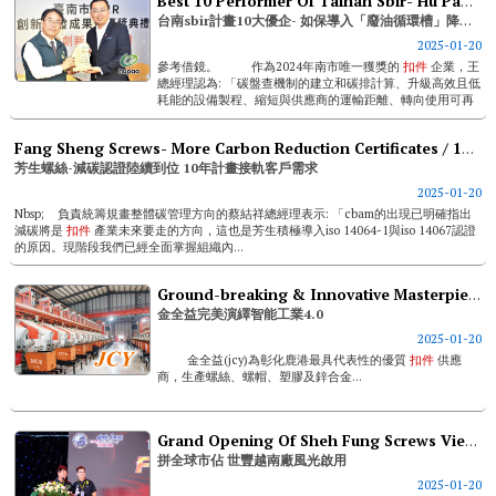
Best 10 Performer Of Tainan Sbir- Hu Pao’s “waste Oil Recycling Trough” Lowers Carbon Emission In Nut Manufacturing
台南sbir計畫10大優企- 如保導入「廢油循環槽」降低螺帽製程碳排
2025-01-20
參考借鏡。 作為2024年南市唯一獲獎的
扣件
企業，王
總經理認為: 「碳盤查機制的建立和碳排計算、升級高效且低
耗能的設備製程、縮短與供應商的運輸距離、轉向使用可再
生能...
Fang Sheng Screws- More Carbon Reduction Certificates / 10-year Program To Meet Customer Needs
芳生螺絲-減碳認證陸續到位 10年計畫接軌客戶需求
2025-01-20
Nbsp; 負責統籌規畫整體碳管理方向的蔡結祥總經理表示: 「cbam的出現已明確指出
減碳將是
扣件
產業未來要走的方向，這也是芳生積極導入iso 14064-1與iso 14067認證
的原因。現階段我們已經全面掌握組織內...
Ground-breaking & Innovative Masterpiece Hardware Industrial Embodies Smart Industry 4.0
金全益完美演繹智能工業4.0
2025-01-20
金全益(jcy)為彰化鹿港最具代表性的優質
扣件
供應
商，生產螺絲、螺帽、塑膠及鋅合金...
Grand Opening Of Sheh Fung Screws Vietnam For Higher Global Market Share
拼全球市佔 世豐越南廠風光啟用
2025-01-20