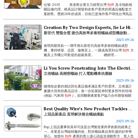
位號: D105 美達斯企業主力經營台灣
扣件
及冷熱鍛相
關設備代理、模具設計開發和依客戶需求的周邊設備配套方
案銷售。歷經28年的成長，目前已是海外客戶尋找台灣高品
質、...
Creation By Two Design Experts, Jie Le Highly-efficient Multi-stroke Screw Forming Machine Unlocks Smart Manufacturing
新世代 雙龍合璧 捷仂高效率多衝程螺絲成型機啟動智慧製造升級
2023-09-26
俊明與顏世欽——聯手推出新世代高效率多衝程螺絲成型
機，秉持研發、品質、服務至上，一躍成為受到台灣
扣件
大
廠及上市櫃公司歡迎的超級新星。 總經理...
Li You Screw Penetrating Into The Electric Scooter Supply Chain With High-precision Screws
立侑螺絲 高精密螺絲 打入電動機車供應鏈
2023-09-26
續增加必要的測試與生產設備來滿足客戶的需求。立侑還計
畫擴大現有的產品品項，進一步拓展延伸到更多部件的領域
(例如: 汽車用
扣件
)，並與醫療產業客戶協力合作開發相關
產品，希望能為更多產業客戶提供更高品質的產品和服
務。」 聯...
Best Quality Wire’s New Product Tackles Bi-metal Screw Pain Points
上冠品新產品 直球解決複合螺絲痛點
2023-09-26
Bsp;上冠品董事長吳祥可說是台灣製造業跨界創新的經典之
一。本業是台灣線材廠的他，對於螺絲產品有旺盛的好奇學
習心。他曾向
扣件
產業的貴人虛心請益並感動對方，貴人也