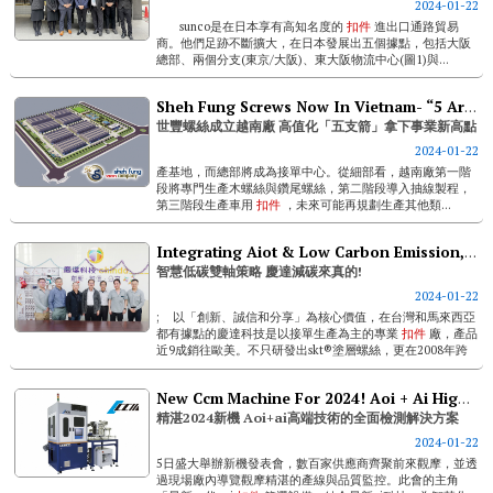
2024-01-22
sunco是在日本享有高知名度的
扣件
進出口通路貿易
商。他們足跡不斷擴大，在日本發展出五個據點，包括大阪
總部、兩個分支(東京/大阪)、東大阪物流中心(圖1)與...
Sheh Fung Screws Now In Vietnam- “5 Arrows” Targeting New Heights Via High Value-adds
世豐螺絲成立越南廠 高值化「五支箭」拿下事業新高點
2024-01-22
產基地，而總部將成為接單中心。從細部看，越南廠第一階
段將專門生產木螺絲與鑽尾螺絲，第二階段導入抽線製程，
第三階段生產車用
扣件
，未來可能再規劃生產其他類...
Integrating Aiot & Low Carbon Emission, Taiwan Shan Yin Takes Carbon Reduction Seriously
智慧低碳雙軸策略 慶達減碳來真的!
2024-01-22
; 以「創新、誠信和分享」為核心價值，在台灣和馬來西亞
都有據點的慶達科技是以接單生產為主的專業
扣件
廠，產品
近9成銷往歐美。不只研發出skt®塗層螺絲，更在2008年跨
足人工牙根領域。強大的創造力讓其取得ce等國...
New Ccm Machine For 2024! Aoi + Ai High-tech Full-range Inspection Solutions
精湛2024新機 Aoi+ai高端技術的全面檢測解決方案
2024-01-22
5日盛大舉辦新機發表會，數百家供應商齊聚前來觀摩，並透
過現場廠內導覽觀摩精湛的產線與品質監控。此會的主角