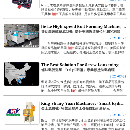
Nbsp; 志在成為客戶信賴的創新工具解決方案合作夥伴，唯
勝貿易成立5年來致力於專業手動/氣動/電動工具、車用修護
工具和
扣件
工具的生產開發，是在許多需要使用專業工具進
行緊固的產業領域備受客戶關注的後起之秀。 源源不絕
的...
Jie Le High-speed Bolt Forming Machine, A Profit-booster For U.s. Manufacturing
捷仂高速螺絲成型機- 提升美國製造單位利潤的利器
2025-07-22
台灣機械新秀捷仂正積極擴展美國市場，期望以自主研
發的產品協助美國
扣件
產業提升產能與競爭力。美國的製造
回流需求龐大，但短期內仍無法完全自給自足，需大量仰賴
進口設備與零件。他們看準此市場缺口，...
The Best Solution For Screw Loosening- Professional Pre-applied Anti-loosening Treatments By Tslg®
螺絲鬆脫剋星-「tslg®耐落」專業預塗防鬆處理
2025-07-22
鬆處理以及先進塗佈技術的知名提供商。旗下產品可提供包
括預塗式防鬆、防漏、防焊渣、防鎖死、絕緣及潤滑等功
能，為全球客戶提供
扣件
最佳的解決方案。 台灣耐...
King Shang Yuan Machinery- Smart Hydraulic Presses Leading A New Era Of Automation
金上源機械- 智慧油壓沖床引領自動化新紀元
2025-07-22
Bsp; 以油壓沖床為基礎，金上源延伸開發出轉盤式多工位
油壓沖床，適用於組立裝配
扣件
，可同時自動送料、組裝及
沖壓工件，並自動退出成品。防鬆螺帽壓點機則主打精密溫