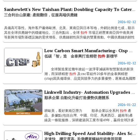
墊圈研發，憑藉更多供應鏈整合能力，為客戶提...
Sanhewlett's New Taishan Plant: Doubling Capacity To Cater To High-end Supply Chains
三合利台山新廠: 產能翻倍，征服高端供應鏈
2026-02-12
具備高可靠性。海外客戶遍佈歐洲、北美、東南亞與日本等地，外銷比例達七成，顯示
其在全球供應鏈中的穩健地位。三合利點出，全球
扣件
市場正經歷東南亞與中南美洲
等新興市場對基礎設施的需求增長、供應鏈韌性與升級的雙重推動。中國供應鏈的韌性
與技術升級也使得中...
Low Carbon Smart Manufacturing- Ctsp Manufactory Sets New Benchmark For Precision Fasteners
低碳「智」造 金泰興打造精密
扣件
新標竿
2026-02-12
全球製造業近幾年掀起一波淨零減碳和智慧製造的新浪
潮，而深耕精密
扣件
及cnc零組件20多年的金泰興精密
(ctsp)因具備環保、品質與競爭力的多重優勢，逐漸成為國際
產業鏈配合的關鍵夥伴。令人...
Linkwell Industry- Automation Upgrades For An Advantageous Supply System
順承企業 自動化升級打造優勢供應體系
2026-01-22
耕歐美，看好東南亞潛力 順承企業以全系列
扣件
產
品、多據點(包括台灣、中國、印尼、馬來西亞、越南等)產
線及一條龍服務，深耕建築與工業市場49年，贏得全球許多
客戶的高度...
High Drilling Speed And Stability- Alex Screw’s Self-drilling Screw Technology Stands Out From Peers
攻速快、穩定度高- 禾億鑽尾螺絲技術傲視同業