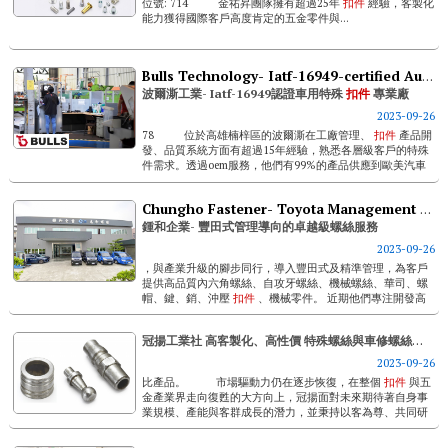
位號: 714 金祐昇團隊擁有超過25年
扣件
經驗，客製化
能力獲得國際客戶高度肯定的五金零件與...
Bulls Technology- Iatf-16949-certified Automotive Special Fastener Specialist
波爾澌工業- Iatf-16949認證車用特殊
扣件
專業廠
2023-09-26
78 位於高雄楠梓區的波爾澌在工廠管理、
扣件
產品開
發、品質系統方面有超過15年經驗，熟悉各層級客戶的特殊
件需求。透過oem服務，他們有99%的產品供應到歐美汽車
與相...
Chungho Fastener- Toyota Management Based Premium Fastener Service
鍾和企業- 豐田式管理導向的卓越級螺絲服務
2023-09-26
，與產業升級的腳步同行，導入豐田式及精準管理，為客戶
提供高品質內六角螺絲、自攻牙螺絲、機械螺絲、華司、螺
帽、鍵、銷、沖壓
扣件
、機械零件。 近期他們專注開發高
度要求安全的醫療輔具、運動器材專用...
冠揚工業社 高客製化、高性價 特殊螺絲與車修螺絲供應
2023-09-26
比產品。 市場驅動力仍在逐步恢復，在整個
扣件
與五
金產業界走向復甦的大方向上，冠揚面對未來期待著自身事
業規模、產能與客群成長的潛力，並秉持以客為尊、共同研
發與創造共利...