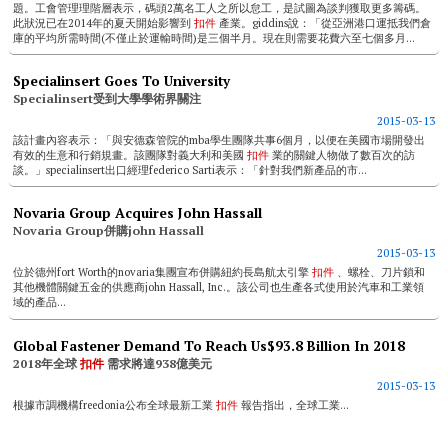
題。工會管理理階層表示，碼頭2萬名工人之所以怠工，是試圖為談判獲取更多籌碼。
此狀況已在2014年的夏天開始影響到
扣件
產業。giddins說：「從亞洲港口運抵我們倉
庫的平均所需時間(不僅止於運輸時間)是三個半月。現在則需要花費六至七個多月...
Specialinsert Goes To University
Specialinsert受到大學學術界關注
2015-03-13
該計畫內容表示：「與安德森管院的mba學生團隊共事6個月，以便在美國市場開發出
有效的生意和行銷規畫。該團隊對義大利和美國
扣件
業的關鍵人物做了數百次的訪
談。」specialinsert出口經理federico Sarti表示：「針對我們新產品的市...
Novaria Group Acquires John Hassall
Novaria Group併購john Hassall
2015-03-13
位於德州fort Worth的novaria集團宣布併購紐約長島航太引擎
扣件
、螺栓、刀片鎖和
其他機體關鍵五金的供應商john Hassall, Inc.。該公司也生產各式使用於汽車和工業領
域的產品...
Global Fastener Demand To Reach Us$93.8 Billion In 2018
2018年全球
扣件
需求將達938億美元
2015-03-13
根據市調機構freedonia公布全球最新工業
扣件
報告指出，全球工業...