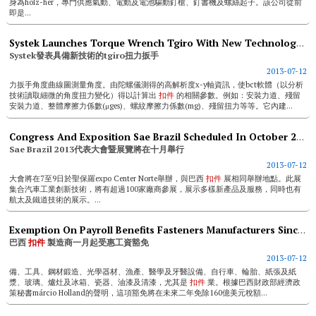
身為holz-her，專門供應氣動、電動及電池驅動釘槍、釘書機及螺絲起子。該公司從前
即是...
Systek Launches Torque Wrench Tgiro With New Technology Application
Systek發表具備新技術的tgiro扭力扳手
2013-07-12
力扳手角度曲線圖測量角度。由陀螺儀測得的高解析度x-y軸資訊，使bct軟體（以分析
技術讀取細微的角度扭力變化）得以計算出
扣件
的相關參數。例如：安裝力道、殘留
安裝力道、整體摩擦力係數(μges)、螺紋摩擦力係數(mg)、殘留扭力等等。它內建...
Congress And Exposition Sae Brazil Scheduled In October 2013
Sae Brazil 2013代表大會暨展覽將在十月舉行
2013-07-12
大會將在7至9日於聖保羅expo Center Norte舉辦，與巴西
扣件
展相同舉辦地點。此展
集合汽車工業創新技術，將有超過100家廠商參展，展示多樣新產品及服務，同時也有
航太及鐵道技術的展示。...
Exemption On Payroll Benefits Fasteners Manufacturers Since January
巴西
扣件
製造商一月起受惠工資豁免
2013-07-12
備、工具、鋼材鍛造、光學器材、漁產、醫學及牙醫設備、自行車、輪胎、紙張及紙
漿、玻璃、爐灶及冰箱、瓷器、油漆及清漆，尤其是
扣件
業。根據巴西財政部經濟政
策秘書márcio Holland的聲明，這項豁免將在未來二年免除160億美元稅額...