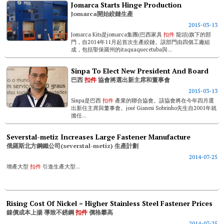
Jomarca Starts Hinge Production
Jomarca開始絞鏈生產
2015-03-13
Jomarca Kits是jomarca集團(巴西家具
扣件
龍頭)旗下的部
門，自2014年11月起首次生產絞鏈。該部門由四個工廠組
成，包括聖保羅州的itaquaquecetuba與...
Sinpa To Elect New President And Board
巴西
扣件
協會將選出新主席和董事會
2015-03-13
Sinpa是巴西
扣件
產業的聯合協會。該協會將在今年四月選
出新任主席與董事會。josé Gianesi Sobrinho先生自2001年就
擔任...
Severstal-metiz Increases Large Fastener Manufacture
俄羅斯北方鋼鐵公司(severstal-metiz) 生產計劃
2014-07-25
增產大型
扣件
引進生產大型...
Rising Cost Of Nickel = Higher Stainless Steel Fastener Prices
鎳價成本上揚 導致不銹鋼
扣件
價格攀高
2014-07-25