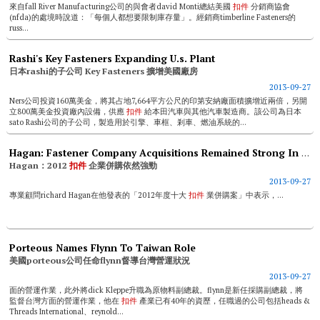
來自fall River Manufacturing公司的與會者david Monti總結美國
扣件
分銷商協會
(nfda)的處境時說道：「每個人都想要限制庫存量」。經銷商timberline Fasteners的
russ...
Rashi's Key Fasteners Expanding U.s. Plant
日本rashi的子公司 Key Fasteners 擴增美國廠房
2013-09-27
Ners公司投資160萬美金，將其占地7,664平方公尺的印第安納廠面積擴增近兩倍，另開
立800萬美金投資廠內設備，供應
扣件
給本田汽車與其他汽車製造商。該公司為日本
sato Rashi公司的子公司，製造用於引擎、車框、剎車、燃油系統的...
Hagan: Fastener Company Acquisitions Remained Strong In 2012
Hagan：2012
扣件
企業併購依然強勁
2013-09-27
專業顧問richard Hagan在他發表的「2012年度十大
扣件
業併購案」中表示，...
Porteous Names Flynn To Taiwan Role
美國porteous公司任命flynn督導台灣營運狀況
2013-09-27
面的營運作業，此外將dick Kleppe升職為原物料副總裁。flynn是新任採購副總裁，將
監督台灣方面的營運作業，他在
扣件
產業已有40年的資歷，任職過的公司包括heads &
Threads International、reynold...