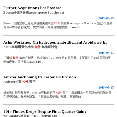
Further Acquisitions For Bossard
Bossard併購美國aero-space Southwest
2015-03-13
Bossard集團宣布已經完成併購美國高值
扣件
供應商aero-space Southwest(該公司在墨
西哥和香港皆有據點)，雙方同意不揭露併購案價值，bossard...
Astm Workshop On Hydrogen Embrittlement Avoidance In Mechanical Fasteners
Astm將舉辦避免機械
扣件
氫脆研討會
2015-03-13
「機械
扣件
氫脆之預防」研討會將在2015年5月17日舉辦，主要探討的範疇是石油天
然氣產業。該活動由astm F16...
Anixter Auctioning Its Fasteners Division
Anixter拍賣
扣件
部門
2015-03-13
據倫敦財經時報報導，anixter將拍賣旗下
扣件
部門，這是因為一年前該公司無法為部
門尋得買主。報導中說道：「拍賣生產螺帽、螺栓、黏著劑的...
2014 Findex Drops Despite Final Quarter Gains
2014年第四季景氣上漲 Fin指數仍下跌