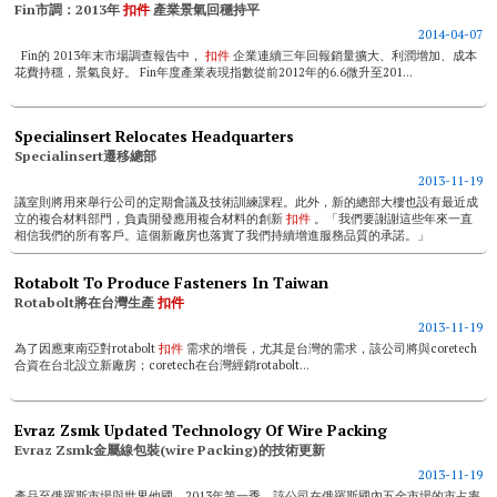
Fin市調：2013年
扣件
產業景氣回穩持平
2014-04-07
Fin的 2013年末市場調查報告中，
扣件
企業連續三年回報銷量擴大、利潤增加、成本
花費持穩，景氣良好。 Fin年度產業表現指數從前2012年的6.6微升至201...
Specialinsert Relocates Headquarters
Specialinsert遷移總部
2013-11-19
議室則將用來舉行公司的定期會議及技術訓練課程。此外，新的總部大樓也設有最近成
立的複合材料部門，負責開發應用複合材料的創新
扣件
。「我們要謝謝這些年來一直
相信我們的所有客戶。這個新廠房也落實了我們持續增進服務品質的承諾。」
specialinsert...
Rotabolt To Produce Fasteners In Taiwan
Rotabolt將在台灣生產
扣件
2013-11-19
為了因應東南亞對rotabolt
扣件
需求的增長，尤其是台灣的需求，該公司將與coretech
合資在台北設立新廠房；coretech在台灣經銷rotabolt...
Evraz Zsmk Updated Technology Of Wire Packing
Evraz Zsmk金屬線包裝(wire Packing)的技術更新
2013-11-19
產品至俄羅斯市場與世界他國。2013年第一季，該公司在俄羅斯國內五金市場的市占率