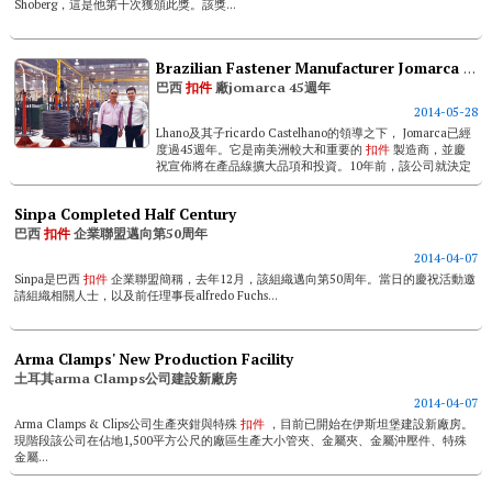
Shoberg，這是他第十次獲頒此獎。該獎...
Brazilian Fastener Manufacturer Jomarca Completed 45 Years
巴西
扣件
廠jomarca 45週年
2014-05-28
Lhano及其子ricardo Castelhano的領導之下， Jomarca已經
度過45週年。它是南美洲較大和重要的
扣件
製造商，並慶
祝宣佈將在產品線擴大品項和投資。10年前，該公司就決定
將...
Sinpa Completed Half Century
巴西
扣件
企業聯盟邁向第50周年
2014-04-07
Sinpa是巴西
扣件
企業聯盟簡稱，去年12月，該組織邁向第50周年。當日的慶祝活動邀
請組織相關人士，以及前任理事長alfredo Fuchs...
Arma Clamps' New Production Facility
土耳其arma Clamps公司建設新廠房
2014-04-07
Arma Clamps & Clips公司生產夾鉗與特殊
扣件
，目前已開始在伊斯坦堡建設新廠房。
現階段該公司在佔地1,500平方公尺的廠區生產大小管夾、金屬夾、金屬沖壓件、特殊
金屬...