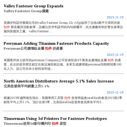
Valley Fastener Group Expands
Valley Fastener Group擴廠
2013-11-19
美國伊利諾州奧羅拉市的valley Fastener Group, Llc (vfg)啟用了佔地4萬平方英呎的新
扣件
製造廠與流動倉庫，該廠位於伊利諾州的內珀維爾市，此次擴廠有助於整合倉庫設
施與新建的工廠。valley Fastener ...
Perryman Adding Titanium Fastener Products Capacity
Perryman公司擴增鈦金屬
扣件
的產量
2013-11-19
美國賓州休士頓市的perryman Company公司宣佈投資4千萬美金擴增鈦金屬
扣件
的產
量，此次的資本開支鎖定在新設施與新設備。未來完成擴增後perryman預期將招募100
名人力。該公司在休士頓與加利福...
North American Distributors Average 5.1% Sales Increase
北美批發商平均銷量上升5.1%
2013-11-19
根據2013年趨勢報告指出，美國專用工具暨
扣件
批發商協會(stafda)的會員2013第2季
銷售平均上升5.1%。預計在第3季，北美區stafda批發商會員將有平均3...
Tinnerman Using 3d Printers For Fastener Prototypes
Tinnerman使用3d影印機列印
扣件
原型