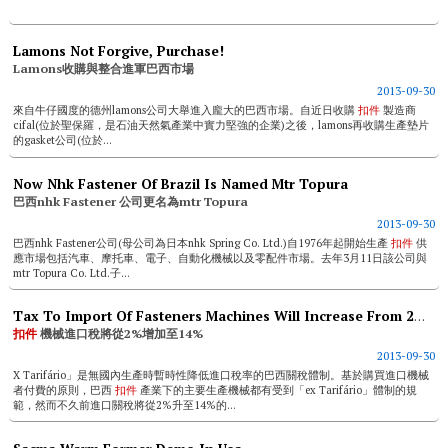
Lamons Not Forgive, Purchase!
Lamons收購與整合進軍巴西市場
2013-09-30
來自牛仔國度的德州lamons公司大舉進入龐大的巴西市場。自近日收購
扣件
製造商
cifal(位於聖保羅，是石油天然氣產業中實力堅強的企業)之後，lamons再收購生產墊片
的gasket公司(位於...
Now Nhk Fastener Of Brazil Is Named Mtr Topura
巴西nhk Fastener 公司更名為mtr Topura
2013-09-30
巴西nhk Fastener公司(母公司為日本nhk Spring Co. Ltd.)自1976年起開始生產
扣件
供
應市場包括汽車、摩托車、電子、自動化機械以及零配件市場。去年3月11日該公司與
mtr Topura Co. Ltd.子...
Tax To Import Of Fasteners Machines Will Increase From 2% To 14%
扣件
機械進口稅將從2%增加至14%
2013-09-30
X Tarifário」是無國內生產時暫時性降低進口稅率的巴西關稅體制。基於購買進口機械
者付費的原則，巴西
扣件
產業下的主要生產機械都有受到「ex Tarifário」體制的規
範，然而不久前進口關稅將從2%升至14%的...