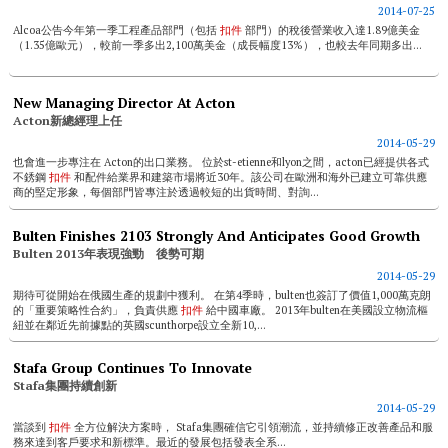
2014-07-25
Alcoa公告今年第一季工程產品部門（包括
扣件
部門）的稅後營業收入達1.89億美金
（1.35億歐元），較前一季多出2,100萬美金（成長幅度13%），也較去年同期多出...
New Managing Director At Acton
Acton新總經理上任
2014-05-29
也會進一步專注在 Acton的出口業務。 位於st-etienne和lyon之間，acton已經提供各式
不銹鋼
扣件
和配件給業界和建築市場將近30年。該公司在歐洲和海外已建立可靠供應
商的堅定形象，每個部門皆專注於透過較短的出貨時間、對詢...
Bulten Finishes 2103 Strongly And Anticipates Good Growth
Bulten 2013年表現強勁 後勢可期
2014-05-29
期待可從開始在俄國生產的規劃中獲利。 在第4季時，bulten也簽訂了價值1,000萬克朗
的「重要策略性合約」，負責供應
扣件
給中國車廠。 2013年bulten在美國設立物流樞
紐並在鄰近先前據點的英國scunthorpe設立全新10,...
Stafa Group Continues To Innovate
Stafa集團持續創新
2014-05-29
當談到
扣件
全方位解決方案時， Stafa集團確信它引領潮流，並持續修正改善產品和服
務來達到客戶要求和新標準。最近的發展包括發表全系...