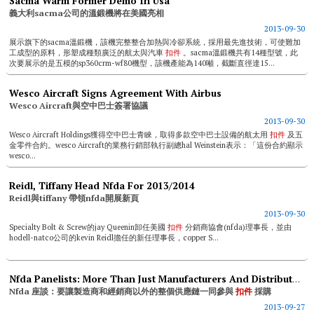
Sacma Warm Former Demo In Usa
義大利sacma公司的溫鍛機將在美國亮相
2013-09-30
展示旗下的sacma溫鍛機，該機完整整合加熱與冷卻系統，採用最先進技術，可使難加
工成型的原料，形塑成種類廣泛的航太與汽車
扣件
。sacma溫鍛機共有14種型號，此
次要展示的是五模的sp360crm-wf80機型，該機產能為140噸，截斷直徑達15...
Wesco Aircraft Signs Agreement With Airbus
Wesco Aircraft與空中巴士簽署協議
2013-09-30
Wesco Aircraft Holdings獲得空中巴士青睞，取得多款空中巴士設備的航太用
扣件
及五
金零件合約。wesco Aircraft的業務行銷部執行副總hal Weinstein表示：「這份合約顯示
wesco...
Reidl, Tiffany Head Nfda For 2013/2014
Reidl與tiffany 帶領nfda開展新頁
2013-09-30
Specialty Bolt & Screw的jay Queenin卸任美國
扣件
分銷商協會(nfda)理事長，並由
hodell-natco公司的kevin Reidl擔任的新任理事長，copper S...
Nfda Panelists: More Than Just Manufacturers And Distributors Need To Be Involved
Nfda 座談：要讓製造商和經銷商以外的整個供應鏈一同參與
扣件
採購
2013-09-27