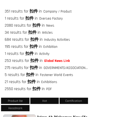
351 results for
扣件
in
Company / Product
1 results for
扣件
in
Oversea Factory
2080 results for
扣件
in
News
34 results for
扣件
in
Articles
684 results for
扣件
in
Industry Activities
195 results for
扣件
in
Exhibition
1 results for
扣件
in
Activity
253 results for
扣件
in
Global News Link
275 results for
扣件
in
GOVERNMENTS/ASSOCIATIONS/FASTENER GROUPS
5 results for
扣件
in
Fastener World Events
21 results for
扣件
in
Exhibitions
2550 results for
扣件
in
PDF
Product list
Hot
Certification
Headmark
Ivisys Ab Welcomes New Cfo