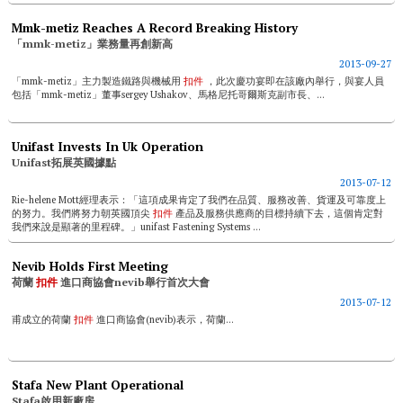
Mmk-metiz Reaches A Record Breaking History
「mmk-metiz」業務量再創新高
2013-09-27
「mmk-metiz」主力製造鐵路與機械用
扣件
，此次慶功宴即在該廠內舉行，與宴人員
包括「mmk-metiz」董事sergey Ushakov、馬格尼托哥爾斯克副市長、...
Unifast Invests In Uk Operation
Unifast拓展英國據點
2013-07-12
Rie-helene Mott經理表示：「這項成果肯定了我們在品質、服務改善、貨運及可靠度上
的努力。我們將努力朝英國頂尖
扣件
產品及服務供應商的目標持續下去，這個肯定對
我們來說是顯著的里程碑。」unifast Fastening Systems ...
Nevib Holds First Meeting
荷蘭
扣件
進口商協會nevib舉行首次大會
2013-07-12
甫成立的荷蘭
扣件
進口商協會(nevib)表示，荷蘭...
Stafa New Plant Operational
Stafa啟用新廠房