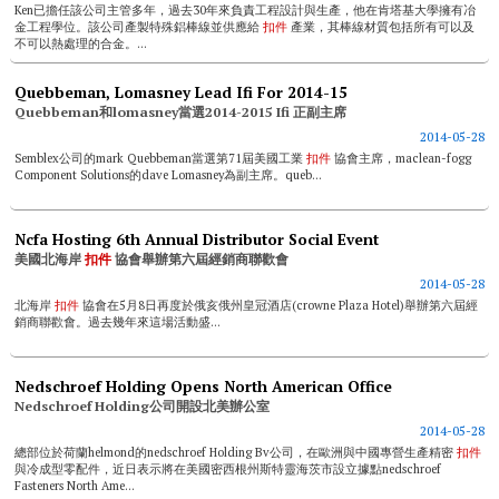
Ken已擔任該公司主管多年，過去30年來負責工程設計與生產，他在肯塔基大學擁有冶
金工程學位。該公司產製特殊鋁棒線並供應給
扣件
產業，其棒線材質包括所有可以及
不可以熱處理的合金。...
Quebbeman, Lomasney Lead Ifi For 2014-15
Quebbeman和lomasney當選2014-2015 Ifi 正副主席
2014-05-28
Semblex公司的mark Quebbeman當選第71屆美國工業
扣件
協會主席，maclean-fogg
Component Solutions的dave Lomasney為副主席。queb...
Ncfa Hosting 6th Annual Distributor Social Event
美國北海岸
扣件
協會舉辦第六屆經銷商聯歡會
2014-05-28
北海岸
扣件
協會在5月8日再度於俄亥俄州皇冠酒店(crowne Plaza Hotel)舉辦第六屆經
銷商聯歡會。過去幾年來這場活動盛...
Nedschroef Holding Opens North American Office
Nedschroef Holding公司開設北美辦公室
2014-05-28
總部位於荷蘭helmond的nedschroef Holding Bv公司，在歐洲與中國專營生產精密
扣件
與冷成型零配件，近日表示將在美國密西根州斯特靈海茨市設立據點nedschroef
Fasteners North Ame...