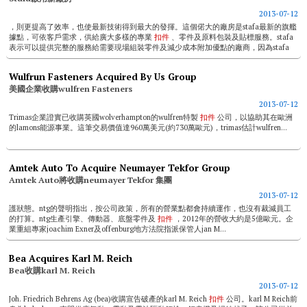
2013-07-12
，則更提高了效率，也使最新技術得到最大的發揮。這個偌大的廠房是stafa最新的旗艦
據點，可依客戶需求，供給廣大多樣的專業
扣件
、零件及原料包裝及貼標服務。stafa
表示可以提供完整的服務給需要現場組裝零件及減少成本附加優點的廠商，因為stafa
提...
Wulfrun Fasteners Acquired By Us Group
美國企業收購wulfren Fasteners
2013-07-12
Trimas企業證實已收購英國wolverhampton的wulfren特製
扣件
公司，以協助其在歐洲
的lamons能源事業。這筆交易價值達960萬美元(約730萬歐元)，trimas估計wulfren...
Amtek Auto To Acquire Neumayer Tekfor Group
Amtek Auto將收購neumayer Tekfor 集團
2013-07-12
護狀態。ntg的聲明指出，按公司政策，所有的營業點都會持續運作，也沒有裁減員工
的打算。ntg生產引擎、傳動器、底盤零件及
扣件
，2012年的營收大約是5億歐元。企
業重組專家joachim Exner及offenburg地方法院指派保管人jan M...
Bea Acquires Karl M. Reich
Bea收購karl M. Reich
2013-07-12
Joh. Friedrich Behrens Ag (bea)收購宣告破產的karl M. Reich
扣件
公司。karl M Reich前