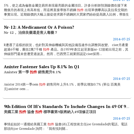
5%，使之成為倫敦金屬交易所表現最亮眼的金屬項目。許多分析師預測鎳價在接下來
幾個月的表現上有高有低，而這將直接導致不銹鋼
扣件
出現單價攀高以及拉長交期的
事實出現。近期鎳價的大幅上揚促使求購不銹鋼的大買家們紛紛提高購入比例，導致生
產商訂單爆量必須延...
Nr-12: A Medicament Or A Poison?
Nr-12， 治病良藥還是害人毒藥？
2014-07-25
R遭遇了這樣的狀況，也針對其伸線機械與其他設備迅速作出調整與改變。 ciser月產量
超過6千噸，囊括2萬7千種
扣件
產品。自1959年創立起至新版nr-12規範出現之前，其
伸線部門還未曾遭受過波及。然而，巴西勞工就業部認定ciser採用...
Anixter Fastener Sales Up 8.1% In Q1
Anixter 第一季
扣件
銷售爬升8.1%
2014-07-25
Anixter 2014第一季oem
扣件
銷售同年上升8.1%，前季比增加0.7% (單位:百萬美
元)anixter oem ...
9th Edition Of Ifi’s Standards To Include Changes In 49 Of 99 Fastener Standards
美國工業
扣件
協會
扣件
標準書第9版將納入49項修正項目
2014-07-25
事情起始於一通撥給美國工業
扣件
協會(ifi)工程技術主任joe Greenslade的電話。電話
那頭向joe Greenslade 詢問：「我有找到關...