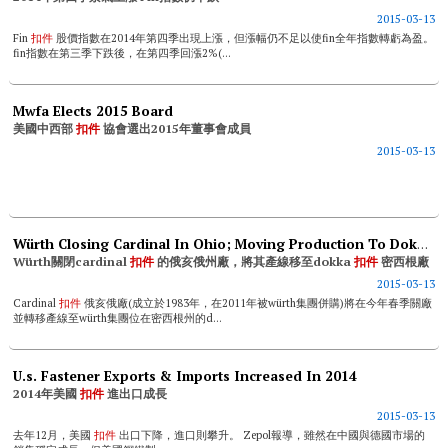
2015-03-13
Fin
扣件
股價指數在2014年第四季出現上漲，但漲幅仍不足以使fin全年指數轉虧為盈。
fin指數在第三季下跌後，在第四季回漲2%(...
Mwfa Elects 2015 Board
美國中西部
扣件
協會選出2015年董事會成員
2015-03-13
Würth Closing Cardinal In Ohio; Moving Production To Dokka In Michigan
Würth關閉cardinal
扣件
的俄亥俄州廠，將其產線移至dokka
扣件
密西根廠
2015-03-13
Cardinal
扣件
俄亥俄廠(成立於1983年，在2011年被würth集團併購)將在今年春季關廠
並轉移產線至würth集團位在密西根州的d...
U.s. Fastener Exports & Imports Increased In 2014
2014年美國
扣件
進出口成長
2015-03-13
去年12月，美國
扣件
出口下降，進口則攀升。 Zepol報導，雖然在中國與德國市場的