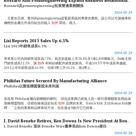
Bossard And Pennengineering Expand Business Relationships
Bossard及pennengineering拓展雙邊業務關係
2014-05-29
，主要在亞洲。賓州的pennengineering是緊固系統的專業供應商。該公司以可讓極薄和
極輕的金屬元件成功結合的植入
扣件
聞名。植入...
Lisi Reports 2013 Sales Up 6.3%
Lisi 2013年銷售成長6.3%
2014-05-29
率來算公司內部銷售成長為7.3%。稅息前盈餘上升28.4%至1億2,890萬歐元。lisi航太部
門銷售成長12.2%，讓
扣件
和和結構配件銷售創新高。不過2013下半年成長率趨緩。
2013上半年銷售成長16.9%，但第3季上升10.2%，第4季上...
Philidas Future Secured By Manufacturing Alliance
Philidas以製造聯盟鞏固未來利基
2014-05-29
造批發 Philidas金屬自鎖螺帽的權利。 現在該業務已經進入與一家印度螺帽製造商組成
策略聯盟階段，目標在確保該款知名
扣件
品牌的未來。francis Kirk 主任thomas Kirk解
釋：「之前的業務和品牌表現不佳，但在過去9個月它已經展...
J. David Beneke Retires, Ken Downs Is New President At Beneke Wire
J. David Beneke 退休 Beneke Wire董事長由ken Downs接任
2014-05-28