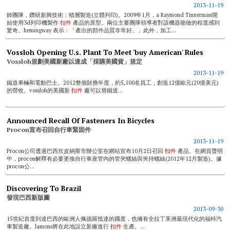
2013-11-19
師團隊，鑽研新興技術：積層製造(立體列印)。2009年1月，a Raymond Tinnerman開
始使用3d列印機製作
扣件
產品的原型。兩位主要團隊領導者對該機器能做的程度感到
驚奇。hemingway 表示：「產出的部件品質非常好。」此外，加工...
Vossloh Opening U.s. Plant To Meet 'buy American' Rules
Vossloh規劃美國新廠以達成「採購美國貨」規定
2013-11-19
鐵道車輛和電動巴士。2012整個財務年度，約5,100名員工，創造12億歐元(20億美元)
的營收。vossloh的美國新
扣件
廠可以替鐵道...
Announced Recall Of Fasteners In Bicycles
Procon宣布召回自行車緊固件
2013-11-19
Procon公司透過巴西坎皮納斯市辦公室在網站宣布10月2日召回
扣件
產品。在網頁聲明
中，procon解釋有必要更換自行車座管內的管夾螺絲與夾持螺絲(2012年12月製造)。據
procon公...
Discovering To Brazil
發現巴西新版圖
2013-09-30
15世紀首度到達巴西的歐洲人佩德羅抵達的國度，也擁有全拉丁美洲最現代化的福特汽
車製造廠。lamons將在此地設立新廠進行
扣件
生產。...