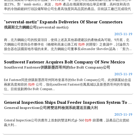
達23%。對「mmk-metiz」來說，
扣件
產品在俄羅斯的地位舉足輕重，高科技和高功
率的冷熱鍛鍍鋅打頭設備幫助公司生產高強度與高品質的產品。目前該工廠已完成現代
化，...
"severstal-metiz" Expands Deliveries Of Shear Connectors
俄羅斯北方鋼鐵公司(severstal-metiz)
2013-11-19
商，北方鋼鐵公司的投資項目，使得上述及其他基礎建設的產物成為可能。9月底，北
方鋼鐵公司曾與合作夥伴在《橋樑和高速公路工程
扣件
的開發》之會議中，討論剪力
接合器在該國當地市場的未來。北方鋼鐵公司董事長alexander Shevelev認為：「剪力...
Southwest Fastener Acquires Bolt Company Of New Mexico
Southwest Fastener併購新墨西哥州的the Bolt Company公司
2013-11-19
Est Fastener同意併購新墨西哥州阿布奎基市的the Bolt Company公司。此併購案結合這
兩家高度相容的
扣件
公司，強化southwest Fastener在鳳凰城以及新墨西哥州的市場地
位。目前規劃將the Bolt Compan...
General Inspection Ships Dual Feeder Inspection System To Italy
General Inspection公司將雙送料檢測系統運送至義大利
2013-11-19
General Inspection公司供應市上首創的雙送料式gi-360
扣件
篩選機，該產品已出貨給
義大利...