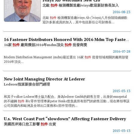
北歐
扣件
檢測機製造廠ivisys歡迎新財務長加入
2016-08-23
北歐
扣件
檢測機製造廠ivisys Ab (‘ivisys)八月份陸陸續續歡
迎許多新成員的加入，其中包括新任公司財務長...
16 Fastener Distributors Honored With 2016 Mdm Top Fastener Distribution Companies Awards
16家
扣件
廠商獲頒2016年mdm頂尖
扣件
批發商獎
2016-07-28
Modern Distribution Management (mdm)最近選出 16家
扣件
批發領域相關的廠商頒發
2016年頂尖...
New Joint Managing Director At Lederer
Lederer指派新接合部門經理
2015-03-13
和其子volker Lederer博士協力配合。身為lederer Gmbh的銷售主管，出身於ennepetal
的不鏽鋼
扣件
和c零件管理專家peter Henke曾負責所有部門的銷售活動，現在將領導該
公司與國內和歐洲及全球出口業務和c部件管理的...
U.s. West Coast Port “slowdown” Affecting Fastener Delivery
美國西岸港口怠工影響
扣件
出貨
2015-03-13