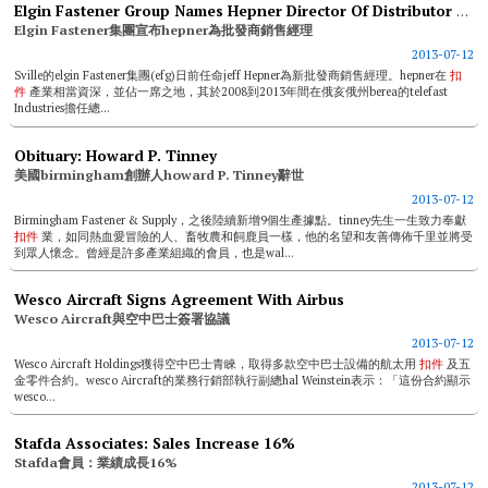
Elgin Fastener Group Names Hepner Director Of Distributor Sales
Elgin Fastener集團宣布hepner為批發商銷售經理
2013-07-12
Sville的elgin Fastener集團(efg)日前任命jeff Hepner為新批發商銷售經理。hepner在
扣
件
產業相當資深，並佔一席之地，其於2008到2013年間在俄亥俄州berea的telefast
Industries擔任總...
Obituary: Howard P. Tinney
美國birmingham創辦人howard P. Tinney辭世
2013-07-12
Birmingham Fastener & Supply，之後陸續新增9個生產據點。tinney先生一生致力奉獻
扣件
業，如同熱血愛冒險的人、畜牧農和飼鹿員一樣，他的名望和友善傳佈千里並將受
到眾人懷念。曾經是許多產業組織的會員，也是wal...
Wesco Aircraft Signs Agreement With Airbus
Wesco Aircraft與空中巴士簽署協議
2013-07-12
Wesco Aircraft Holdings獲得空中巴士青睞，取得多款空中巴士設備的航太用
扣件
及五
金零件合約。wesco Aircraft的業務行銷部執行副總hal Weinstein表示：「這份合約顯示
wesco...
Stafda Associates: Sales Increase 16%
Stafda會員：業績成長16%
2013-07-12