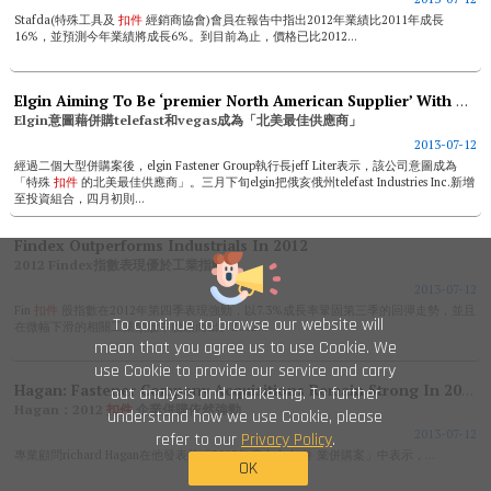
Stafda(特殊工具及
扣件
經銷商協會)會員在報告中指出2012年業績比2011年成長
16%，並預測今年業績將成長6%。到目前為止，價格已比2012...
Elgin Aiming To Be ‘premier North American Supplier’ With Telefast & Vegas Acquisitions Bolts
Elgin意圖藉併購telefast和vegas成為「北美最佳供應商」
2013-07-12
經過二個大型併購案後，elgin Fastener Group執行長jeff Liter表示，該公司意圖成為
「特殊
扣件
的北美最佳供應商」。三月下旬elgin把俄亥俄州telefast Industries Inc.新增
至投資組合，四月初則...
Findex Outperforms Industrials In 2012
2012 Findex指數表現優於工業指數
2013-07-12
Fin
扣件
股指數在2012年第四季表現強勁，以7.3%成長率鞏固第三季的回彈走勢，並且
To continue to browse our website will
在微幅下滑的相關工業類股中脫穎而出。2012...
mean that you agree us to use Cookie. We
use Cookie to provide our service and carry
Hagan: Fastener Company Acquisitions Remain Strong In 2012
out analysis and marketing. To further
Hagan：2012
扣件
企業併購依然強勁
understand how we use Cookie, please
2013-07-12
refer to our
Privacy Policy
.
專業顧問richard Hagan在他發表的「2012年度十大
扣件
業併購案」中表示，...
OK