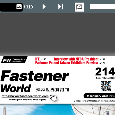
/ 310