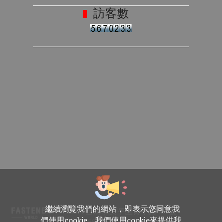
訪客數
繼續瀏覽我們的網站，即表示您同意我
708014 台南市安平區育平路469號
們使用cookie。我們使用cookie來提供我