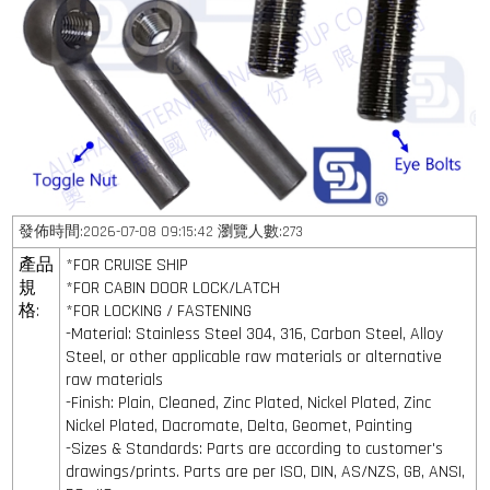
發佈時間:2026-07-08 09:15:42 瀏覽人數:273
產品
*FOR CRUISE SHIP
規
*FOR CABIN DOOR LOCK/LATCH
格:
*FOR LOCKING / FASTENING
-Material: Stainless Steel 304, 316, Carbon Steel, Alloy
Steel, or other applicable raw materials or alternative
raw materials
-Finish: Plain, Cleaned, Zinc Plated, Nickel Plated, Zinc
Nickel Plated, Dacromate, Delta, Geomet, Painting
-Sizes & Standards: Parts are according to customer's
drawings/prints. Parts are per ISO, DIN, AS/NZS, GB, ANSI,